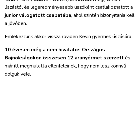
úszástól és legeredményesebb úszóként csatlakozhatott a
junior válogatott csapatába
, ahol szintén bizonyítania kell
a jövőben.
Emlékezzünk akkor vissza röviden Kevin gyermek úszására :
10 évesen még a nem hivatalos Országos
Bajnokságokon összesen 12 aranyérmet szerzett
és
már itt megmutatta ellenfeleinek, hogy nem lesz könnyű
dolguk vele.