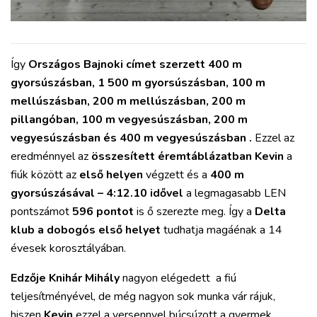
Így
Országos Bajnoki címet szerzett 400 m
gyorsúszásban, 1 500 m gyorsúszásban, 100 m
mellúszásban, 200 m mellúszásban, 200 m
pillangóban, 100 m vegyesúszásban, 200 m
vegyesúszásban és 400 m vegyesúszásban .
Ezzel az
eredménnyel az
összesített éremtáblázatban Kevin
a
fiúk között az
első helyen
végzett és a
400 m
gyorsúszásával – 4:12.10 idővel
a legmagasabb LEN
pontszámot
596 pontot
is ő szerezte meg. Így a
Delta
klub a dobogós első helyet
tudhatja magáénak a 14
évesek korosztályában.
Edzője Knihár Mihály
nagyon elégedett a fiú
teljesítményével, de még nagyon sok munka vár rájuk,
hiszen
Kevin
ezzel a versennyel búcsúzott a gyermek