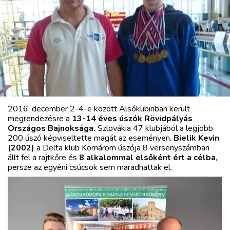
MIX
2016. december 2-4-e között Alsókubinban került
megrendezésre a
13-14 éves úszók Rövidpályás
Országos Bajnoksága.
Szlovákia 47 klubjából a legjobb
200 úszó képviseltette magát az eseményen.
Bielik Kevin
(2002)
a Delta klub Komárom úszója 8 versenyszámban
állt fel a rajtkőre és
8 alkalommal elsőként ért a célba
,
persze az egyéni csúcsok sem maradhattak el.