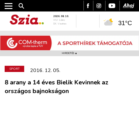
2026. 08. 10.
HU: Lőrinc
31°C
SK: Vavrinec
HIRDETÉS ▲
SPORT
2016. 12. 05.
8 arany a 14 éves Bielik Kevinnek az
országos bajnokságon