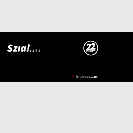
Impresszum
Hír beküldése
Kapcsolat
Adatvédelmi nyilatkozat