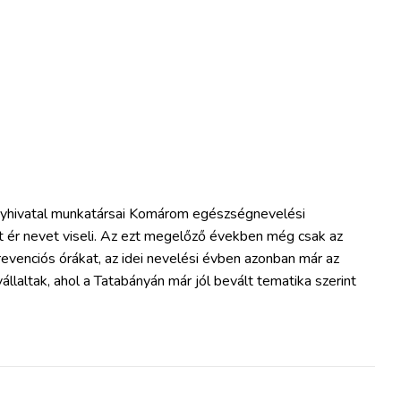
nyhivatal munkatársai Komárom egészségnevelési
t ér nevet viseli. Az ezt megelőző években még csak az
revenciós órákat, az idei nevelési évben azonban már az
állaltak, ahol a Tatabányán már jól bevált tematika szerint