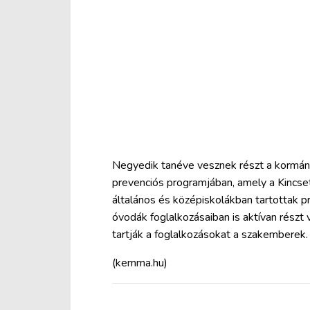
Negyedik tanéve vesznek részt a kormá
prevenciós programjában, amely a Kincse
általános és középiskolákban tartottak p
óvodák foglalkozásaiban is aktívan részt v
tartják a foglalkozásokat a szakemberek.
(kemma.hu)