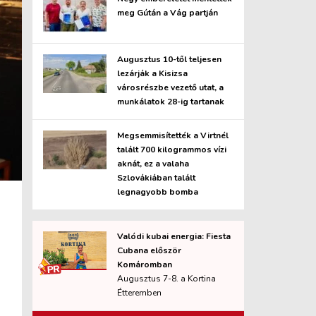
meg Gútán a Vág partján
Augusztus 10-től teljesen
lezárják a Kisizsa
városrészbe vezető utat, a
munkálatok 28-ig tartanak
Megsemmisítették a Virtnél
talált 700 kilogrammos vízi
aknát, ez a valaha
Szlovákiában talált
legnagyobb bomba
Valódi kubai energia: Fiesta
Cubana először
Komáromban
Augusztus 7-8. a Kortina
Étteremben