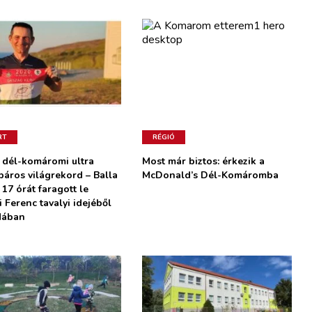
RT
RÉGIÓ
 dél-komáromi ultra
Most már biztos: érkezik a
páros világrekord – Balla
McDonald’s Dél-Komáromba
 17 órát faragott le
 Ferenc tavalyi idejéből
dában