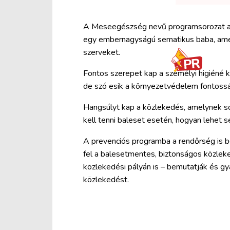
A Meseegészség nevű programsorozat a te
egy embernagyságú sematikus baba, amel
szerveket.
Fontos szerepet kap a személyi higiéné k
de szó esik a környezetvédelem fontosság
Hangsúlyt kap a közlekedés, amelynek sor
kell tenni baleset esetén, hogyan lehet s
A prevenciós programba a rendőrség is 
fel a balesetmentes, biztonságos közlek
közlekedési pályán is – bemutatják és gy
közlekedést.