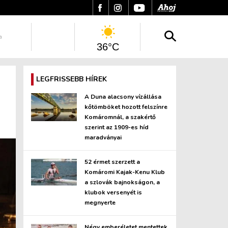
a
36°C
LEGFRISSEBB HÍREK
A Duna alacsony vízállása
kőtömböket hozott felszínre
Komáromnál, a szakértő
szerint az 1909-es híd
maradványai
52 érmet szerzett a
Komáromi Kajak-Kenu Klub
a szlovák bajnokságon, a
klubok versenyét is
megnyerte
Négy emberéletet mentettek