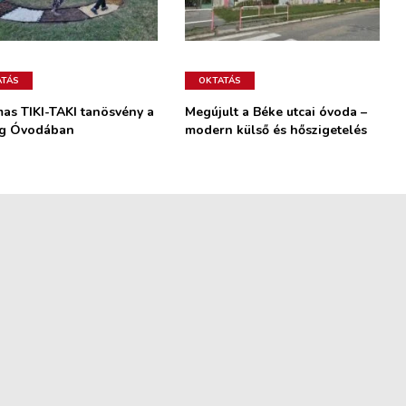
ATÁS
OKTATÁS
mas TIKI-TAKI tanösvény a
Megújult a Béke utcai óvoda –
ag Óvodában
modern külső és hőszigetelés