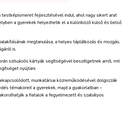
stképismeret fejlesztésével indul, ahol nagy sikert arat
yben a gyerekek helyezhetik el a különböző külső és belső
ialakításának megtanulása, a helyes táplálkozás és mozgás,
áról is.
án szituációs kártyák segítségével beszélgetnek arról, mit
egítséget nyújtani.
bekapcsolódott, munkatársai közreműködésével dolgozzák
edés témaköreit a gyerekek, majd a gyakorlatban –
akorolhatják a fiatalok a fegyelmezett és szabályos