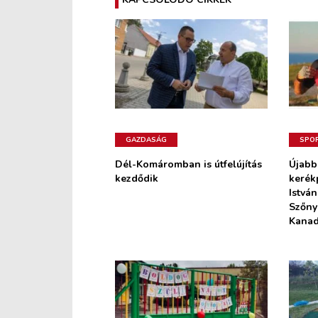
GAZDASÁG
SPO
Dél-Komáromban is útfelújítás
Újabb
kezdődik
kerék
István
Szőnyi
Kana