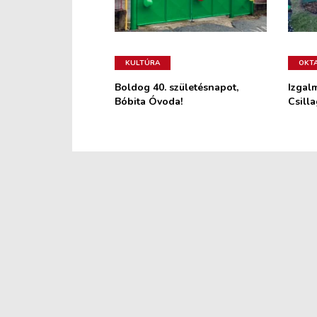
KULTÚRA
OKT
Boldog 40. születésnapot,
Izgal
Bóbita Óvoda!
Csill