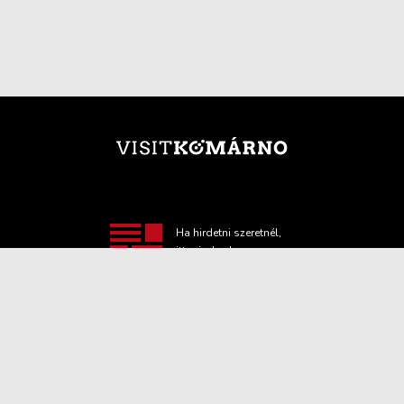
Ha hirdetni szeretnél,
itt minden hasznos
információt
megtalálsz!
TOVÁBBI INFORMÁCIÓ