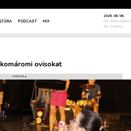
2026. 08. 06.
LTÚRA
PODCAST
MIX
HU: Berta, Bettin
SK: Jozefína
 komáromi ovisokat
HIRDETÉS ▲