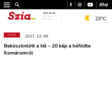
2026. 08. 08.
HU: László
23°C
SK: Oskár
FOTÓK
2017. 12. 09.
Beköszöntött a tél – 20 kép a hófödte
Komáromról