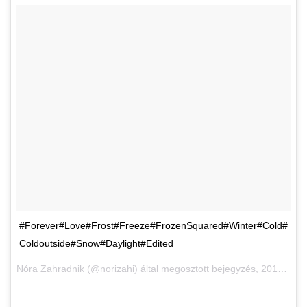
#Forever#Love#Frost#Freeze#FrozenSquared#Winter#Cold#
Coldoutside#Snow#Daylight#Edited
Nóra Zahradnik (@norizahi) által megosztott bejegyzés,
2017. Dec 2., 12:47 PST