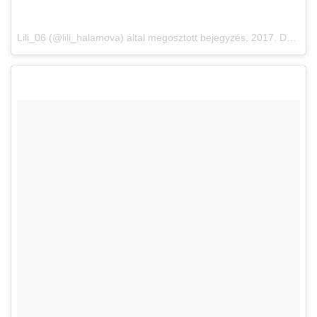
Lili_06 (@lili_halamova) által megosztott bejegyzés,
2017. Dec 3., 06:29 PST