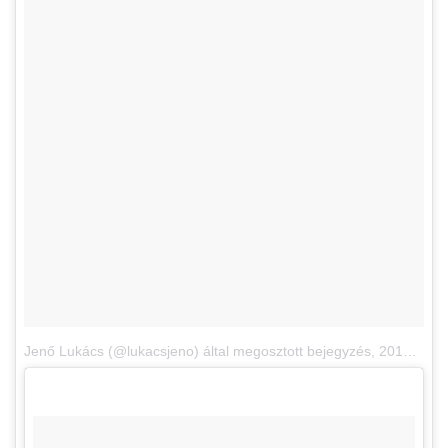
Jenő Lukács (@lukacsjeno) által megosztott bejegyzés
,
2017. Nov 30., 12:53 PST