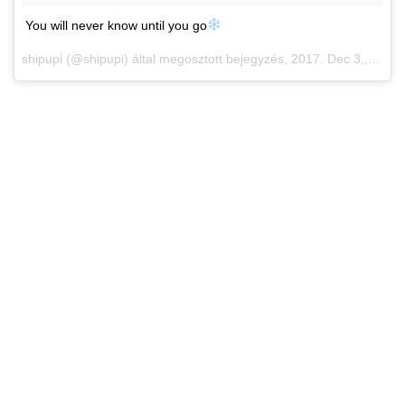
You will never know until you go
shipupi (@shipupi) által megosztott bejegyzés,
2017. Dec 3., 08:02 PST