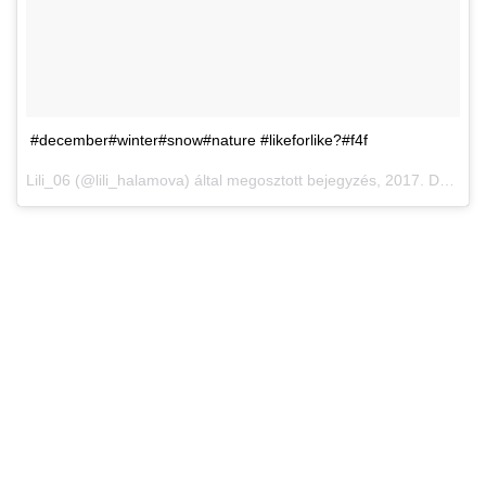
#december#winter#snow#nature #likeforlike?#f4f
Lili_06 (@lili_halamova) által megosztott bejegyzés,
2017. Dec 3., 06:23 PST