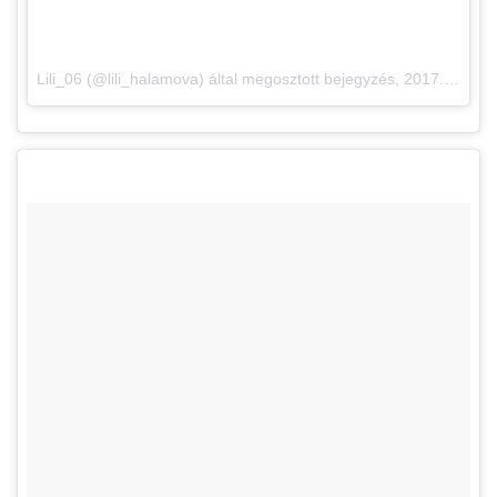
Lili_06 (@lili_halamova) által megosztott bejegyzés,
2017. Dec 3., 06:31 PST