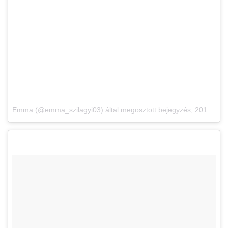
Emma (@emma_szilagyi03) által megosztott bejegyzés,
2017. Dec 1., 06:48 PST