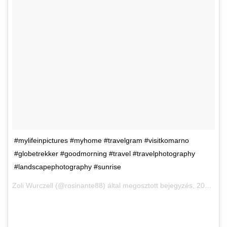
#mylifeinpictures #myhome #travelgram #visitkomarno
#globetrekker #goodmorning #travel #travelphotography
#landscapephotography #sunrise
Zoli Wurczell (@rosinante88) által megosztott bejegyzés,
2017. Dec 1., 02:31 PST