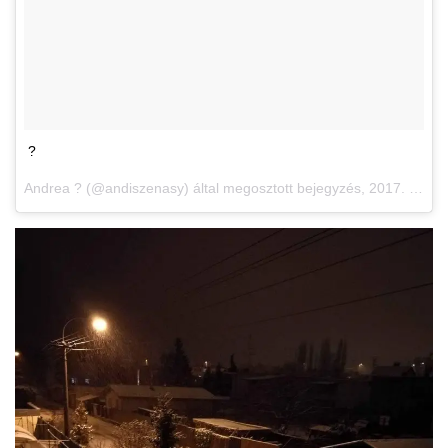
?
Andrea ? (@andiszenasy) által megosztott bejegyzés,
2017. Dec 2., 05:47 PST