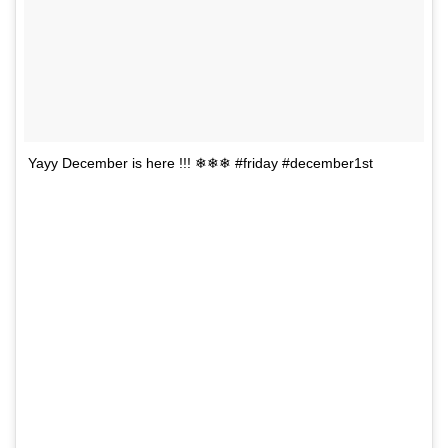
Yayy December is here !!! ❄❄❄ #friday #december1st