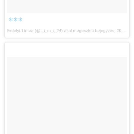
Erdélyi Tímea (@t_i_m_i_24) által megosztott bejegyzés,
2017. Dec 4., 08:46 PST