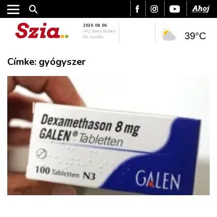
2026. 08. 06.
HU: Berta, Bettina
39°C
SK: Jozefína
Címke:
gyógyszer
VÁROS
RÉGIÓ
SPORT
KULTÚRA
PODCAST
MIX