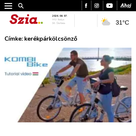
2026. 08. 07.
HU: Ibolya
31°C
SK: Štefánia
Címke:
kerékpárkölcsönző
VÁROS
RÉGIÓ
SPORT
KULTÚRA
PODCAST
MIX