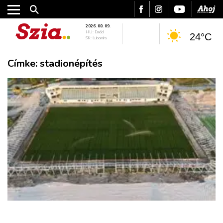
2026. 08. 09.
HU: Emőd
24°C
SK: Ľubomíra
Címke:
stadionépítés
VÁROS
RÉGIÓ
SPORT
KULTÚRA
PODCAST
MIX