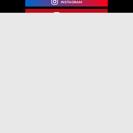
INSTAGRAM
YOUTUBE
Ha hirdetni szeretnél, itt minden
hasznos információt megtalálsz!
TOVÁBBI INFORMÁCIÓ
Impresszum
Hír beküldése
Kapcsolat
Adatvédelmi nyilatkozat