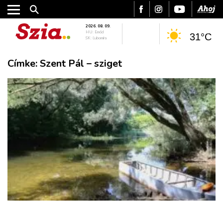
2026. 08. 09.
HU: Emőd
31°C
SK: Ľubomíra
Címke:
Szent Pál – sziget
VÁROS
RÉGIÓ
SPORT
KULTÚRA
PODCAST
MIX