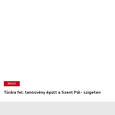
RÉGIÓ
Túrára fel: tanösvény épült a Szent Pál- szigeten