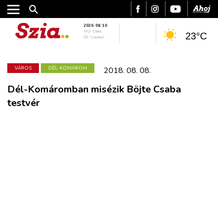
2026. 08. 10.
HU: Lőrinc
23°C
SK: Vavrinec
VÁROS
DÉL-KOMÁROM
2018. 08. 08.
Dél-Komáromban misézik Böjte Csaba
testvér