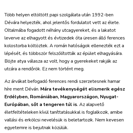
Több helyen eltöltött papi szolgálata után 1992-ben
Dévára helyezték, ahol jelentős fordulatot vett az élete.
Oltalmába fogadott néhány utcagyereket, és a lakatot
leverve az elhagyott és évtizedek óta üresen álló ferences
kolostorba költöztek. A román hatóságok ellenezték ezt a
lépését, és többször felszólították az épület elhagyására.
Böjte atya válasza az volt, hogy a gyerekeket rakják az
utcára a rendőrök. Ez nem történt meg.
Az árvákat befogadó ferences rendi szerzetesnek hamar
híre ment Déván.
Mára tevékenységét elismerik egész
Erdélyben, Romániában, Magyarországon, Nyugat-
Európában, sőt a tengeren túl is
. Az alapvető
életfeltételeken kívül taníttatásukkal is foglalkozik, amibe
vallási és erkölcsi nevelésük is beletartozik. Nem kevesen
egyetemre is bejutnak közülük.