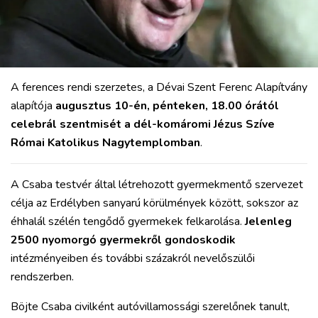
A ferences rendi szerzetes, a Dévai Szent Ferenc Alapítvány
alapítója
augusztus 10-én, pénteken, 18.00 órától
celebrál szentmisét a dél-komáromi Jézus Szíve
Római Katolikus Nagytemplomban
.
A Csaba testvér által létrehozott gyermekmentő szervezet
célja az Erdélyben sanyarú körülmények között, sokszor az
éhhalál szélén tengődő gyermekek felkarolása.
Jelenleg
2500 nyomorgó gyermekről gondoskodik
intézményeiben és további százakról nevelőszülői
rendszerben.
Böjte Csaba civilként autóvillamossági szerelőnek tanult,