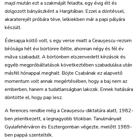
majd miután ezt a szakmáját feladta, egy évig élt és
dolgozott bányászként a Hargitában. Ezzel a döntéssel,
akaraterejét próbára téve, lelkiekben már a papi pályára
készült.
Édesapja költő volt, s egy verse miatt a Ceaușescu-rezsim
bírósága hét évi börtönre ítélte, ahonnan négy és fél év
múlva szabadult. A börtönben elszenvedett kínzások és
egyéb megpróbáltatások következtében szabadulása után
másfél hónappal meghalt. Böjte Csabának ez alapvető
momentum volt annak megértésében, hogy a baj nem az
emberben, hanem a tudatlanságban lakozik. Ennek hatására
döntötte el, hogy pap lesz.
A ferences rendbe még a Ceaușescu-diktatúra alatt, 1982-
ben jelentkezett, a legnagyobb titokban. Tanulmányait
Gyulafehérváron és Esztergomban végezte, mielőtt 1989-
ben pappá szentelték.