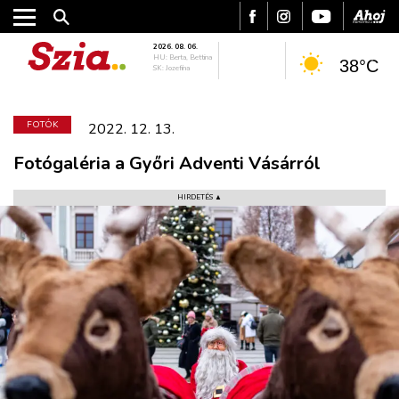
2026. 08. 06.
HU: Berta, Bettina
38°C
SK: Jozefína
FOTÓK
2022. 12. 13.
Fotógaléria a Győri Adventi Vásárról
HIRDETÉS ▲