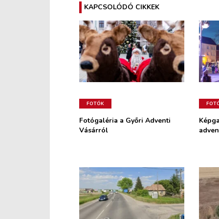
KAPCSOLÓDÓ CIKKEK
FOTÓK
FOT
Fotógaléria a Győri Adventi
Képgal
Vásárról
adven