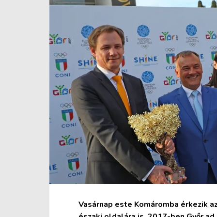
Vasárnap este Komáromba érkezik az 
északi oldalára is. 2017-ben Győr ad o