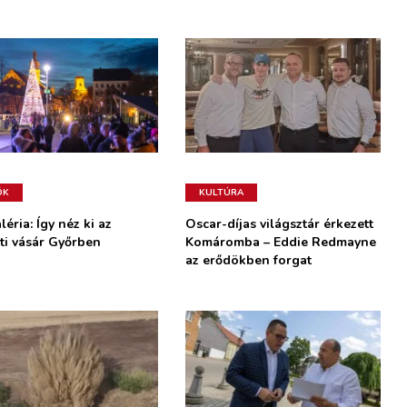
ÓK
KULTÚRA
éria: Így néz ki az
Oscar-díjas világsztár érkezett
ti vásár Győrben
Komáromba – Eddie Redmayne
az erődökben forgat