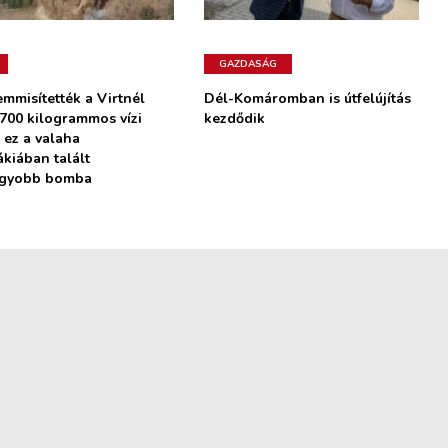
GAZDASÁG
mmisítették a Virtnél
Dél-Komáromban is útfelújítás
 700 kilogrammos vízi
kezdődik
 ez a valaha
ákiában talált
agyobb bomba