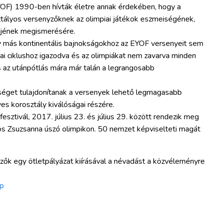
(EYOF) 1990-ben hívták életre annak érdekében, hogy a
sztályos versenyzőknek az olimpiai játékok eszmeiségének,
jének megismerésére.
y más kontinentális bajnokságokhoz az EYOF versenyeit sem
ai ciklushoz igazodva és az olimpiákat nem zavarva minden
s az utánpótlás mára már talán a legrangosabb
őséget tulajdonítanak a versenyek lehető legmagasabb
 korosztály kiválóságai részére.
 fesztivál, 2017. július 23. és július 29. között rendezik meg
bos Zsuzsanna úszó olimpikon. 50 nemzet képviselteti magát
vezők egy ötletpályázat kiírásával a névadást a közvéleményre
ap