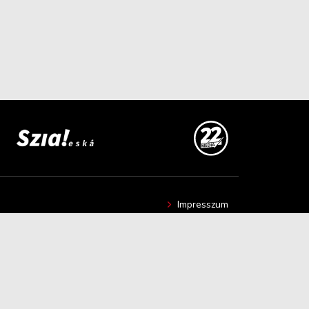
Impresszum
Hír beküldése
Kapcsolat
Adatvédelmi nyilatkozat