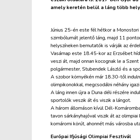
amely keretén belül a láng több hely
Június 25-én este fél hétkor a Monostori
szimbólumát jelentő láng, majd 11 pont
helyszíneken bemutatók is várják az érde
Vasárnap este 18.45-kor az Erzsébet híd
veszi át, majd onnan kocognak le a Szent
polgármester, Stubendek László és a spo
A szobor környékén már 18.30-től indulna
olimpikonokkal, megcsodálni néhány igazi 
A láng innen újra a Duna déli részére ind
sportolók veszik át és viszik a lángot.
A három állomáson kívül Dél-Komáromban
tavon sárkányhajóval viszik át az olimpiai
komáromi körút, ahonnét más városba uta
Európai Ifjúsági Olimpiai Fesztivál