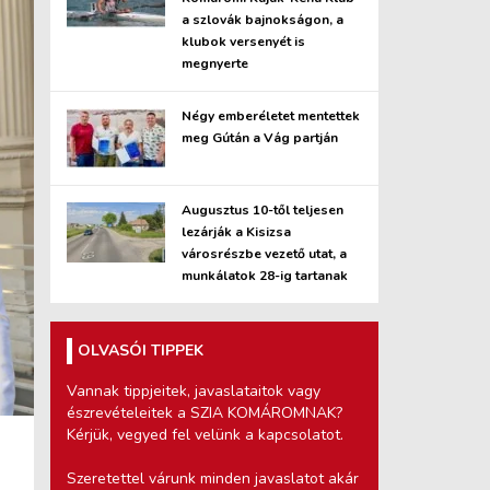
a szlovák bajnokságon, a
klubok versenyét is
megnyerte
Négy emberéletet mentettek
meg Gútán a Vág partján
Augusztus 10-től teljesen
lezárják a Kisizsa
városrészbe vezető utat, a
munkálatok 28-ig tartanak
OLVASÓI TIPPEK
Vannak tippjeitek, javaslataitok vagy
észrevételeitek a SZIA KOMÁROMNAK?
Kérjük, vegyed fel velünk a kapcsolatot.
Szeretettel várunk minden javaslatot akár