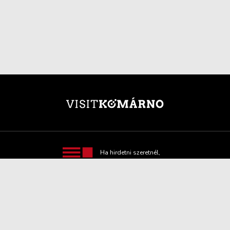
Ha hirdetni szeretnél,
itt minden hasznos
információt
megtalálsz!
TOVÁBBI INFORMÁCIÓ