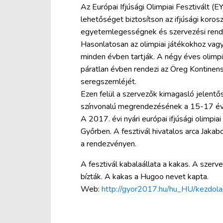
Az Európai Ifjúsági Olimpiai Fesztivált 
lehetőséget biztosítson az ifjúsági koro
egyetemlegességnek és szervezési rend
Hasonlatosan az olimpiai játékokhoz vag
minden évben tartják. A négy éves olimpi
páratlan évben rendezi az Öreg Kontinen
seregszemléjét.
Ezen felül a szervezők kimagasló jelent
színvonalú megrendezésének a 15-17 éves
A 2017. évi nyári európai ifjúsági olimpiai
Győrben. A fesztivál hivatalos arca Jaka
a rendezvényen.
A fesztivál kabalaállata a kakas. A szer
bízták. A kakas a Hugoo nevet kapta.
Web:
http://gyor2017.hu/hu_HU/kezdol