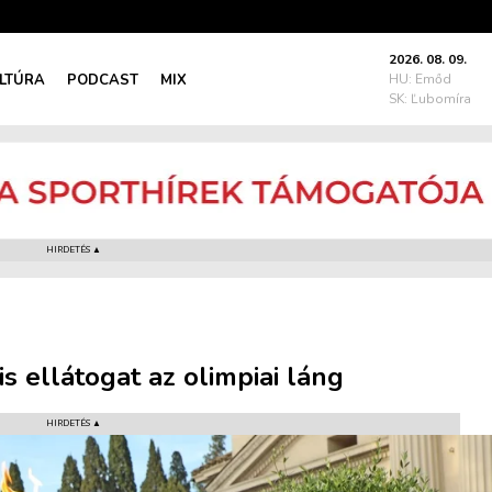
2026. 08. 09.
LTÚRA
PODCAST
MIX
HU: Emőd
SK: Ľubomíra
HIRDETÉS ▲
s ellátogat az olimpiai láng
HIRDETÉS ▲