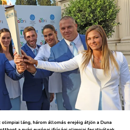
olimpiai láng, három állomás erejéig átjön a Duna
tthont a nyári európai ifjúsági olimpiai fesztiválnak,