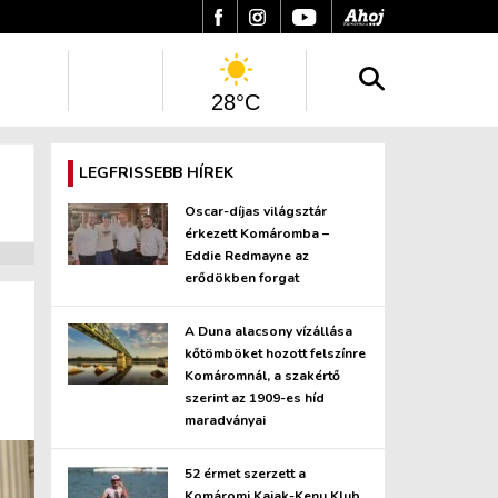
28°C
LEGFRISSEBB HÍREK
Oscar-díjas világsztár
érkezett Komáromba –
Eddie Redmayne az
erődökben forgat
A Duna alacsony vízállása
kőtömböket hozott felszínre
Komáromnál, a szakértő
szerint az 1909-es híd
maradványai
52 érmet szerzett a
Komáromi Kajak-Kenu Klub