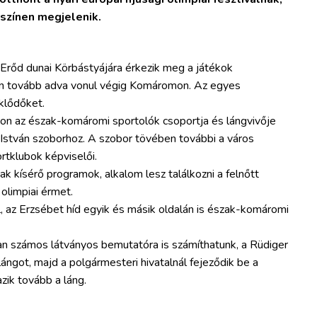
színen megjelenik.
 Erőd dunai Körbástyájára érkezik meg a játékok
on tovább adva vonul végig Komáromon. Az egyes
klődőket.
on az észak-komáromi sportolók csoportja és lángvivője
 István szoborhoz. A szobor tövében további a város
rtklubok képviselői.
k kísérő programok, alkalom lesz találkozni a felnőtt
olimpiai érmet.
ul, az Erzsébet híd egyik és másik oldalán is észak-komáromi
 számos látványos bemutatóra is számíthatunk, a Rüdiger
 lángot, majd a polgármesteri hivatalnál fejeződik be a
zik tovább a láng.