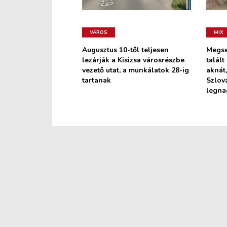
VÁROS
MIX
Augusztus 10-től teljesen
Megse
lezárják a Kisizsa városrészbe
talált
vezető utat, a munkálatok 28-ig
aknát,
tartanak
Szlov
legn