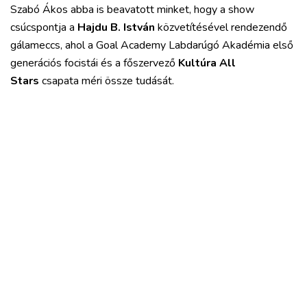
Szabó Ákos abba is beavatott minket, hogy a show
csúcspontja a
Hajdu B. István
közvetítésével rendezendő
gálameccs, ahol a Goal Academy Labdarúgó Akadémia első
generációs focistái és a főszervező
Kultúra All
Stars
csapata méri össze tudását.