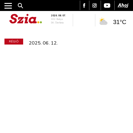
2026. 08. 07.
HU: Ibolya
31°C
SK: Štefánia
RÉGIÓ
2025. 06. 12.