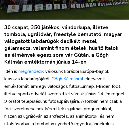
MIX
30 csapat, 350 játékos, vándorkupa, illetve
tombola, ugrálóvár, freestyle bemutató, magyar
válogatott labdarúgók dedikált mezei,
gálameccs, valamint finom ételek, hűsítő italok
és élmények egész sora vár Gútán, a Gőgh
Kálmán emléktornán június 14-én.
Idén is
megrendezik
városunk korábbi Európa-bajnok
klasszis labdarúgójáról,
Gőgh Kálmánról
elnevezett
emléktornát, ami egy valóságos futballünnep. Minden focit,
illetve sportkedvelőt szeretettel várnak június 14-én reggel
9 órától településünk futballpályájára. Azonban nem csak a
foci szerelmeseinek készültek izgalmas programokkal,
hiszen az ugrálóvár, az arcfestés, az animátorok, és nem
utolsósorban a tombolán nyerhető egyedi ajándékok is