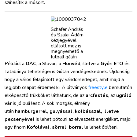
színesítik a műsort.
Schafer András
és Szalai Ádám
kézjegyével
ellátott mez is
megnyerhető a
futball gálán
Például a
DAC
, a Slovan, a
Honvéd
, illetve a
Győri ETO
és
Tatabánya tehetségei is Gútán vendégeskednek. Újdonság,
hogy a város felajánlott egy vándorserleget, amit majd a
legjobb csapat érdemel ki. A látványos
freestyle
bemutatón
elképesztő trükköket láthatunk, de az
arcfestés
, az
ugráló
vár
is jó buli lesz. A sok mozgás, élmény
után
hamburgerrel, gulyással, kolbásszal, illetve
pecsenyével
is lehet pótolni az elveszett energiákat, majd
egy finom
Kofolával, sörrel, borral
le lehet öblíteni.