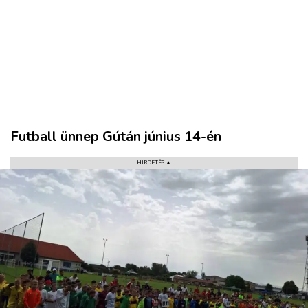
Futball ünnep Gútán június 14-én
HIRDETÉS ▲
VÁROS
RÉGIÓ
SPORT
KULTÚRA
PODCAST