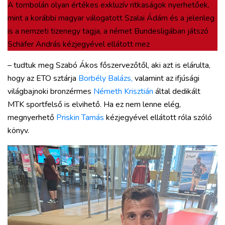
A tombolán olyan értékes exkluzív ritkaságok nyerhetőek,
mint a korábbi magyar válogatott Szalai Ádám és a jelenleg
is a nemzeti tizenegy tagja, a német Bundesligában játszó
Schäfer András kézjegyével ellátott mez
– tudtuk meg Szabó Ákos főszervezőtől, aki azt is elárulta,
hogy az ETO sztárja
Borbély Balázs,
valamint az ifjúsági
világbajnoki bronzérmes
Németh Krisztián
által dedikált
MTK sportfelső is elvihető. Ha ez nem lenne elég,
megnyerhető
Priskin Tamás
kézjegyével ellátott róla szóló
könyv.