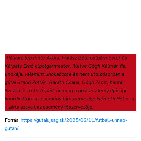
„Pályára lép Pinte Attila, Halász Béla polgármester és
Kárpáty Ernő alpolgármester, illetve Gőgh Kálmán fia,
unokája, valamint unokaöccse és nem utolsósorban a
gútai Szabó Zoltán, Baráth Csaba, Gőgh Zsolt, Kantár
Szilárd és Tóth Árpád, no meg a goal academy ifjúsági
koordinátora az esemény társszervezője Németh Péter is.
– zárta szavait az esemény főszervezője.
Forrás:
https://gutaiujsag.sk/2025/06/11/futball-unnep-
gutan/