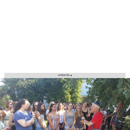
HIRDETÉS ▲
VÁROS
RÉGIÓ
SPORT
KULTÚRA
PODCAST
MIX