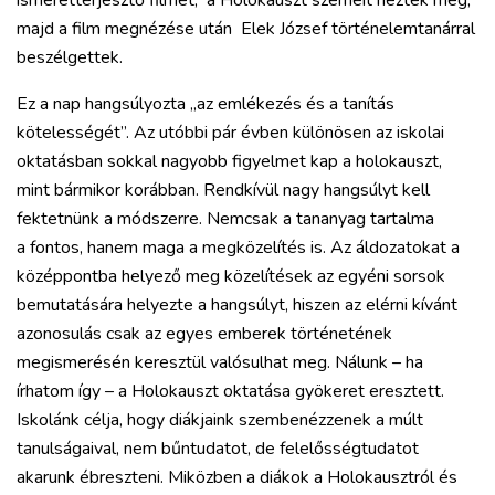
majd a film megnézése után Elek József történelemtanárral
beszélgettek.
Ez a nap hangsúlyozta „az emlékezés és a tanítás
kötelességét”. Az utóbbi pár évben különösen az iskolai
oktatásban sokkal nagyobb figyelmet kap a holokauszt,
mint bármikor korábban. Rendkívül nagy hangsúlyt kell
fektetnünk a módszerre. Nemcsak a tananyag tartalma
a fontos, hanem maga a megközelítés is. Az áldozatokat a
középpontba helyező meg közelítések az egyéni sorsok
bemutatására helyezte a hangsúlyt, hiszen az elérni kívánt
azonosulás csak az egyes emberek történetének
megismerésén keresztül valósulhat meg. Nálunk – ha
írhatom így – a Holokauszt oktatása gyökeret eresztett.
Iskolánk célja, hogy diákjaink szembenézzenek a múlt
tanulságaival, nem bűntudatot, de felelősségtudatot
akarunk ébreszteni. Miközben a diákok a Holokausztról és