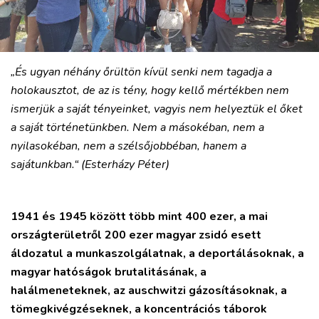
„És ugyan néhány őrültön kívül senki nem tagadja a
holokausztot, de az is tény, hogy kellő mértékben nem
ismerjük a saját tényeinket, vagyis nem helyeztük el őket
a saját történetünkben. Nem a másokéban, nem a
nyilasokéban, nem a szélsőjobbéban, hanem a
sajátunkban.“ (Esterházy Péter)
1941 és 1945 között több mint 400 ezer, a mai
országterületről 200 ezer magyar zsidó esett
áldozatul a munkaszolgálatnak, a deportálásoknak, a
magyar hatóságok brutalitásának, a
halálmeneteknek, az auschwitzi gázosításoknak, a
tömegkivégzéseknek, a koncentrációs táborok