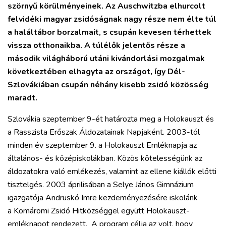
szörnyű körülményeinek. Az Auschwitzba elhurcolt
felvidéki magyar zsidóságnak nagy része nem élte túl
a haláltábor borzalmait, s csupán kevesen térhettek
vissza otthonaikba. A túlélők jelentős része a
második világháború utáni kivándorlási mozgalmak
következtében elhagyta az országot, így Dél-
Szlovákiában csupán néhány kisebb zsidó közösség
maradt.
Szlovákia szeptember 9-ét határozta meg a Holokauszt és
a Rasszista Erőszak Áldozatainak Napjaként. 2003-tól
minden év szeptember 9. a Holokauszt Emléknapja az
általános- és középiskolákban. Közös kötelességünk az
áldozatokra való emlékezés, valamint az ellene kiállók előtti
tisztelgés. 2003 áprilisában a Selye János Gimnázium
igazgatója Andruskó Imre kezdeményezésére iskolánk
a Komáromi Zsidó Hitközséggel együtt Holokauszt-
emléknapot rendezett. A program célja az volt, hogy