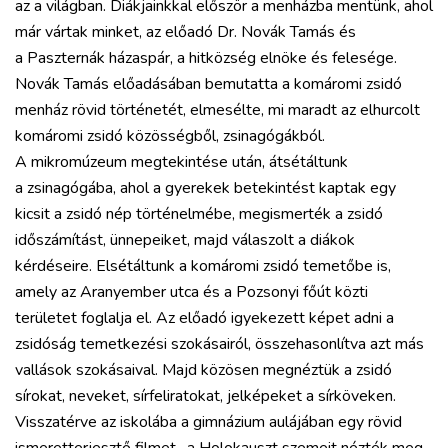
az a világban. Diákjainkkal először a menházba mentünk, ahol
már vártak minket, az előadó Dr. Novák Tamás és
a Paszternák házaspár, a hitközség elnöke és felesége.
Novák Tamás előadásában bemutatta a komáromi zsidó
menház rövid történetét, elmesélte, mi maradt az elhurcolt
komáromi zsidó közösségből, zsinagógákból.
A mikromúzeum megtekintése után, átsétáltunk
a zsinagógába, ahol a gyerekek betekintést kaptak egy
kicsit a zsidó nép történelmébe, megismerték a zsidó
időszámítást, ünnepeiket, majd válaszolt a diákok
kérdéseire. Elsétáltunk a komáromi zsidó temetőbe is,
amely az Aranyember utca és a Pozsonyi főút közti
területet foglalja el. Az előadó igyekezett képet adni a
zsidóság temetkezési szokásairól, összehasonlítva azt más
vallások szokásaival. Majd közösen megnéztük a zsidó
sírokat, neveket, sírfeliratokat, jelképeket a sírköveken.
Visszatérve az iskolába a gimnázium aulájában egy rövid
ismeretterjesztő filmet, a Holokauszt szemeit nézték meg,