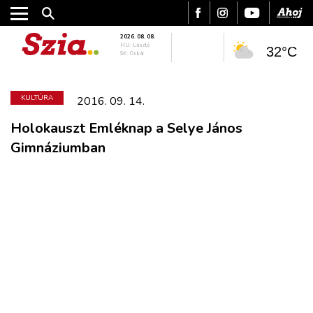
2026. 08. 08.
HU: László
32°C
SK: Oskár
KULTÚRA
2016. 09. 14.
Holokauszt Emléknap a Selye János
Gimnáziumban