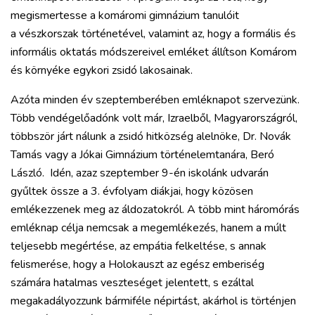
megismertesse a komáromi gimnázium tanulóit
a vészkorszak történetével, valamint az, hogy a formális és
informális oktatás módszereivel emléket állítson Komárom
és környéke egykori zsidó lakosainak.
Azóta minden év szeptemberében emléknapot szervezünk.
Több vendégelőadónk volt már, Izraelből, Magyarországról,
többször járt nálunk a zsidó hitközség alelnöke, Dr. Novák
Tamás vagy a Jókai Gimnázium történelemtanára, Beró
László. Idén, azaz szeptember 9-én iskolánk udvarán
gyűltek össze a 3. évfolyam diákjai, hogy közösen
emlékezzenek meg az áldozatokról. A több mint háromórás
emléknap célja nemcsak a megemlékezés, hanem a múlt
teljesebb megértése, az empátia felkeltése, s annak
felismerése, hogy a Holokauszt az egész emberiség
számára hatalmas veszteséget jelentett, s ezáltal
megakadályozzunk bármiféle népirtást, akárhol is történjen