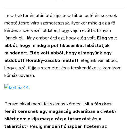
Lesz traktor és utánfutó, újra lesz tábori büfé és sok-sok
megtöltésre váró szemeteszsák. Ilyenkor mindig az a fő
kérdés a szervezői oldalon, hogy vajon ezúttal hányan
jönnek el. Hány ember érzi azt, hogy elég volt.
Elég volt
abból, hogy mindig a politikusainkat hibáztatjuk
mindenért. Elég volt abból, hogy elmegyünk egy
eldobott Horalky-zacskó mellett
, elegünk van abból,
hogy a szél fújja a szemetet és a fecskendőket a komáromi
kórház udvarán.
Persze okkal merül fel számos kérdés:
„Mi a fészkes
fenét keresnek egy magáncég udvarában a civilek?
Miért nem oldja meg a cég a tatarozást és a
takarítást? Pedig minden hónapban fizetem az