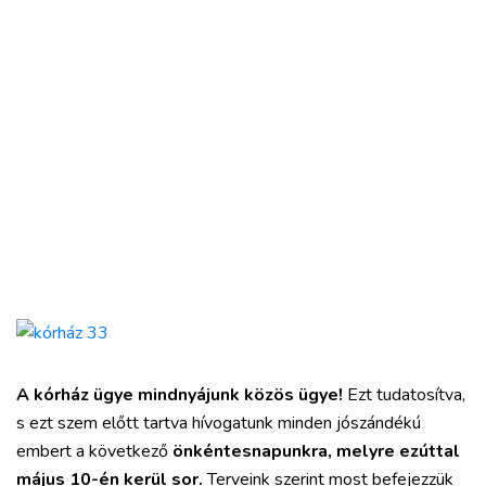
A kórház ügye mindnyájunk közös ügye!
Ezt tudatosítva,
s ezt szem előtt tartva hívogatunk minden jószándékú
embert a következő
önkéntesnapunkra, melyre ezúttal
május 10-én kerül sor.
Terveink szerint most befejezzük