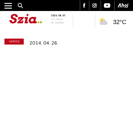
2026. 08. 07.
HU: Ibolya
32°C
SK: Štefánia
VÁROS
2014. 04. 26.