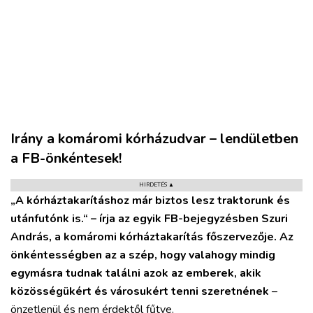
Irány a komáromi kórházudvar – lendületben
a FB-önkéntesek!
HIRDETÉS ▲
„A kórháztakarításhoz már biztos lesz traktorunk és
VÁROS
utánfutónk is.“ – írja az egyik FB-bejegyzésben Szuri
RÉGIÓ
András, a komáromi kórháztakarítás főszervezője. Az
SPORT
önkéntességben az a szép, hogy valahogy mindig
KULTÚRA
egymásra tudnak találni azok az emberek, akik
PODCAST
közösségükért és városukért tenni szeretnének
–
MIX
önzetlenül és nem érdektől fűtve.