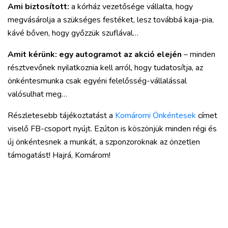
Ami biztosított:
a kórház vezetősége vállalta, hogy
megvásárolja a szükséges festéket, lesz továbbá kaja-pia,
kávé bőven, hogy győzzük szuflával…
Amit kérünk: egy autogramot az akció elején
– minden
résztvevőnek nyilatkoznia kell arról, hogy tudatosítja, az
önkéntesmunka csak egyéni felelősség-vállalással
valósulhat meg…
Részletesebb tájékoztatást a
Komáromi Önkéntesek
címet
viselő FB-csoport nyújt. Ezúton is köszönjük minden régi és
új önkéntesnek a munkát, a szponzoroknak az önzetlen
támogatást! Hajrá, Komárom!