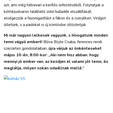
azt, ami még hátravan a kerítés lefestéséből. Folytatjuk a
kórházudvaron található zöld hulladék elszállítását,
elvégezzük a fazonigazítást a fákon és a cserjéken. Virágot
ültetünk, s a padokat is új köntösbe öltöztetjük.
Mi már nagyon lelkesek vagyunk, s hívogatunk minden
tenni vágyó embert!
Bízva Böjte Csaba, ferences rendi
szerzetes gondolataiban,
újra várjuk az önkénteseket
május 10-én, 8:00-kor: „Aki nem hisz abban, hogy
mennyi jó ember van, az kezdjen el valami jót tenni, és
meglátja, milyen sokan odaállnak mellé.“