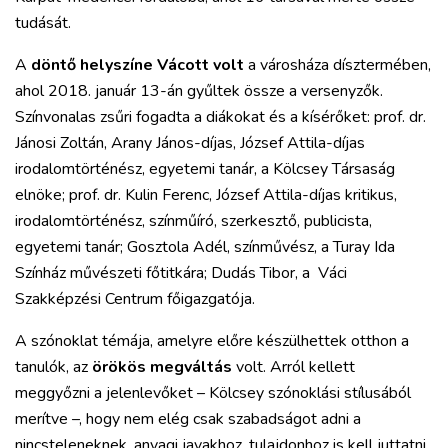
tudását.
A
döntő helyszíne Vácott volt
a városháza dísztermében,
ahol 2018. január 13-án gyűltek össze a versenyzők.
Színvonalas zsűri fogadta a diákokat és a kísérőket: prof. dr.
Jánosi Zoltán, Arany János-díjas, József Attila-díjas
irodalomtörténész, egyetemi tanár, a Kölcsey Társaság
elnöke; prof. dr. Kulin Ferenc, József Attila-díjas kritikus,
irodalomtörténész, színműíró, szerkesztő, publicista,
egyetemi tanár; Gosztola Adél, színművész, a Turay Ida
Színház művészeti főtitkára; Dudás Tibor, a Váci
Szakképzési Centrum főigazgatója.
A szónoklat témája, amelyre előre készülhettek otthon a
tanulók, az
örökös megváltás
volt. Arról kellett
meggyőzni a jelenlevőket – Kölcsey szónoklási stílusából
merítve –, hogy nem elég csak szabadságot adni a
nincsteleneknek, anyagi javakhoz, tulajdonhoz is kell juttatni