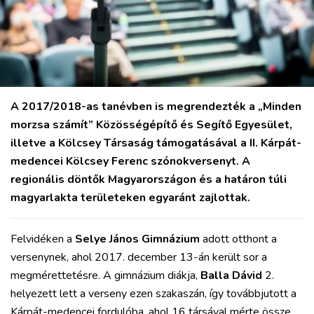
MIX
A 2017/2018-as tanévben is megrendezték a „Minden
morzsa számít” Közösségépítő és Segítő Egyesület,
illetve a Kölcsey Társaság támogatásával a II. Kárpát-
medencei Kölcsey Ferenc szónokversenyt. A
regionális döntők Magyarországon és a határon túli
magyarlakta területeken egyaránt zajlottak.
Felvidéken a
Selye János Gimnázium
adott otthont a
versenynek, ahol 2017. december 13-án került sor a
megmérettetésre. A gimnázium diákja,
Balla Dávid
2.
helyezett lett a verseny ezen szakaszán, így továbbjutott a
Kárpát-medencei fordulóba, ahol 16 társával mérte össze