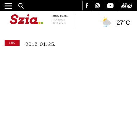
2026. 08. 07.
HU: Ibolya
27°C
SK: Štefánia
MIX
2018. 01. 25.