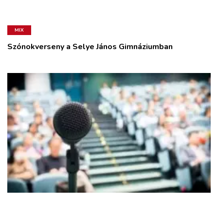
MIX
Szónokverseny a Selye János Gimnáziumban