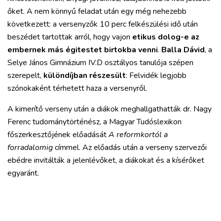
őket. A nem könnyű feladat után egy még nehezebb
következett: a versenyzők 10 perc felkészülési idő után
beszédet tartottak arról, hogy vajon
etikus dolog-e az
embernek más égitestet birtokba venni
.
Balla Dávid
, a
Selye János Gimnázium IV.D osztályos tanulója szépen
szerepelt,
különdíjban részesült
: Felvidék legjobb
szónokaként térhetett haza a versenyről.
A kimerítő verseny után a diákok meghallgathatták dr. Nagy
Ferenc tudománytörténész, a Magyar Tudóslexikon
főszerkesztőjének előadását
A reformkortól a
forradalomig
címmel. Az előadás után a verseny szervezői
ebédre invitálták a jelenlévőket, a diákokat és a kísérőket
egyaránt.