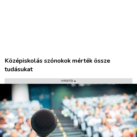
Középiskolás szónokok mérték össze
tudásukat
HIRDETÉS ▲
VÁROS
RÉGIÓ
SPORT
KULTÚRA
PODCAST