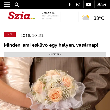
2026. 08. 06.
HU: Berta, Bettina
33°C
SK: Jozefína
MIX
2016. 10. 31.
Minden, ami esküvő egy helyen, vasárnap!
HIRDETÉS ▲