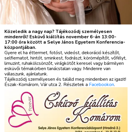
VÁROS
RÉGIÓ
SPORT
Közeledik a nagy nap? Tájékozódj személyesen
KULTÚRA
mindenről! Esküvő kiállítás november 6-án 13:00-
17:00 óra között a Selye János Egyetem Konferencia-
PODCAST
központjában.
MIX
Gyere el ha éttermet, fotóst, videóst, dekoráció készítőt,
selfiematot, hintót, sminkest, fodrászt, körömépítőt, vőfélyt,
limuzint, ruhakölcsönzőt, virágkötőt keresel vagy bármilyen
esküvői témakörben tanácstalan vagy. Mindenre van
válaszunk, ajánlatunk.
Tájékozódj személyesen és találd meg mindenben az igazit!
Észak-Komárom, Vár utca 2. Részletek a
Facebookon
.