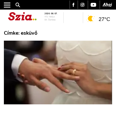
2026. 08. 07.
HU: Ibolya
27°C
SK: Štefánia
Címke:
esküvő
VÁROS
RÉGIÓ
SPORT
KULTÚRA
PODCAST
MIX