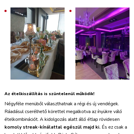
Az ételkiszállítás is szüntelenül működik!
Négyféle menüből választhatnak a régi és új vendégek.
Ráadásul cserélhető körettel megalkotva az ínyükre váló
ételkombinációt. A kidolgozás alatt álló étlap rövidesen
komoly streak-kínálattal egészül majd ki.
És ez csak a