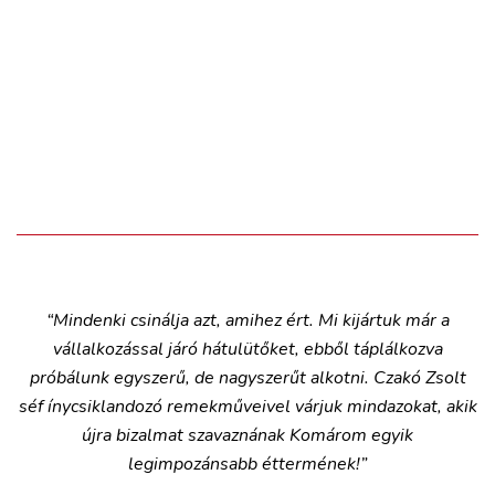
“Mindenki csinálja azt, amihez ért. Mi kijártuk már a
vállalkozással járó hátulütőket, ebből táplálkozva
próbálunk egyszerű, de nagyszerűt alkotni. Czakó Zsolt
séf ínycsiklandozó remekműveivel várjuk mindazokat, akik
újra bizalmat szavaznának Komárom egyik
legimpozánsabb éttermének!”