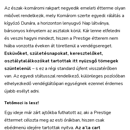
Az észak-komáromi rakpart negyedik emeleti étterme olyan
miliővel rendelkezik, mely Komárom szerte egyedi: rálátás a
kígyózó Dunára, a horizonton lenyugvó Nap látványa,
bársonyos kényelem az asztalok körül. Kár lenne elfeledni
és veszni hagyni mindezt, hiszen a Prestige étterem nem
hiába vonzotta éveken át töretlenül a vendégsereget.
Esküvőket, születésnapokat, keresztelőket,
osztálytalálkozókat tartottak itt nyüzsgő tömegek
szüntelenül
– s ez a régi standard újfent visszatérőben
van. Az egyedi státusszal rendelkező, különleges pozícióban
elhelyezkedő vendéglátóipari egységnek ezennel érdemes
újabb esélyt adni.
Tetőmozi is lesz!
Egy ideje már zárt ajtókba futhatott az, aki a Prestige
éttermet célozta meg az esti órákban, hiszen csak
ebédmenü idejére tartottak nyitva.
Az a’la cart