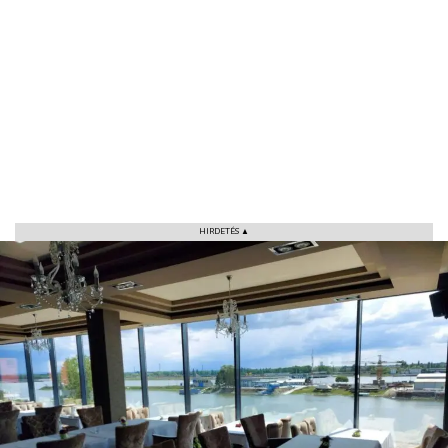
HIRDETÉS ▲
VÁROS
RÉGIÓ
SPORT
KULTÚRA
PODCAST