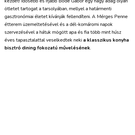
kezdet! Idősebb és ifjabb Böde Gábor egy nagy adag olyan
ötletet tartogat a tarsolyában, mellyel a határmenti
gasztronómiai életet kívánják fellendíteni. A Mérges Penne
étterem üzemeltetésével és a dél-komáromi napok
szervezésével a hátuk mögött apa és fia több mint húsz
éves tapasztalattal veselkedtek neki
a klasszikus konyha
bisztró dining fokozatú művelésének
.