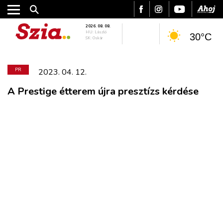
2026. 08. 08.
HU: László
30°C
SK: Oskár
PR
2023. 04. 12.
A Prestige étterem újra presztízs kérdése