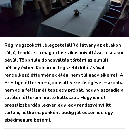
MIX
Rég megszokott lélegzetelállító látvány az ablakon
túl, új lendület a maga klasszikus mivoltával a falakon
bévül. Több tulajdonosváltás történt az elmúlt
néhány évben Komárom legszebb kilátásával
rendelkező éttermének élén, nem túl nagy sikerrel. A
Prestige étterem – újdonsült vezetőségével – azonba
nem adja fel! Ismét tesz egy próbát, hogy visszaadja a
tetőtéri étterem méltó kultuszát. Hogy ismét
presztízskérdés legyen egy-egy rendezvényt itt
tartani, hétköznaponként pedig jól essen ide egy
ebédmenüre betérni.