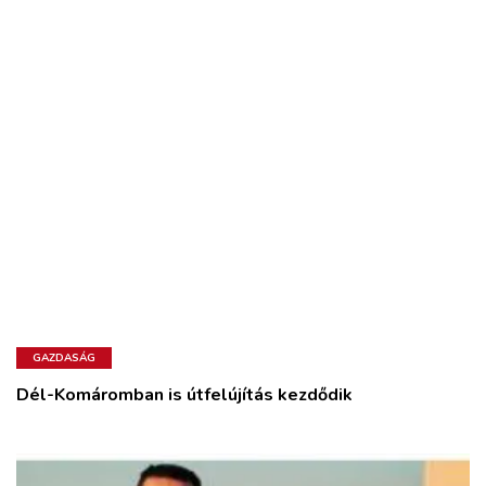
GAZDASÁG
Dél-Komáromban is útfelújítás kezdődik