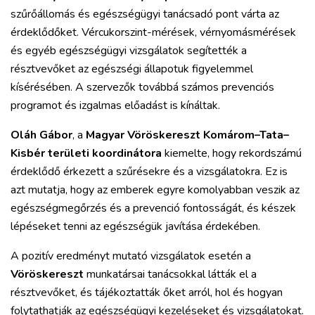
szűrőállomás és egészségügyi tanácsadó pont várta az
érdeklődőket. Vércukorszint-mérések, vérnyomásmérések
és egyéb egészségügyi vizsgálatok segítették a
résztvevőket az egészségi állapotuk figyelemmel
kísérésében. A szervezők továbbá számos prevenciós
programot és izgalmas előadást is kínáltak.
Oláh Gábor
, a
Magyar Vöröskereszt Komárom–Tata–
Kisbér területi koordinátora
kiemelte, hogy rekordszámú
érdeklődő érkezett a szűrésekre és a vizsgálatokra. Ez is
azt mutatja, hogy az emberek egyre komolyabban veszik az
egészségmegőrzés és a prevenció fontosságát, és készek
lépéseket tenni az egészségük javítása érdekében.
A pozitív eredményt mutató vizsgálatok esetén a
Vöröskereszt
munkatársai tanácsokkal látták el a
résztvevőket, és tájékoztatták őket arról, hol és hogyan
folytathatják az egészségügyi kezeléseket és vizsgálatokat.