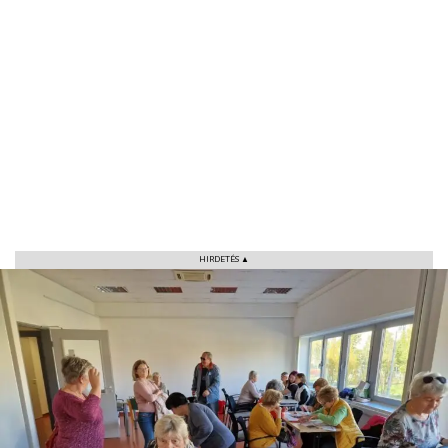
VÁROS
RÉGIÓ
SPORT
HIRDETÉS ▲
KULTÚRA
PODCAST
MIX