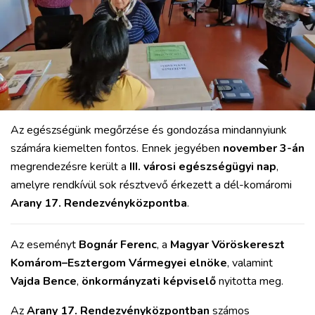
Az egészségünk megőrzése és gondozása mindannyiunk
számára kiemelten fontos. Ennek jegyében
november 3-án
megrendezésre került a
III. városi egészségügyi nap
,
amelyre rendkívül sok résztvevő érkezett a dél-komáromi
Arany 17. Rendezvényközpontba
.
Az eseményt
Bognár Ferenc
, a
Magyar Vöröskereszt
Komárom–Esztergom Vármegyei elnöke
, valamint
Vajda Bence
,
önkormányzati képviselő
nyitotta meg.
Az
Arany 17. Rendezvényközpontban
számos