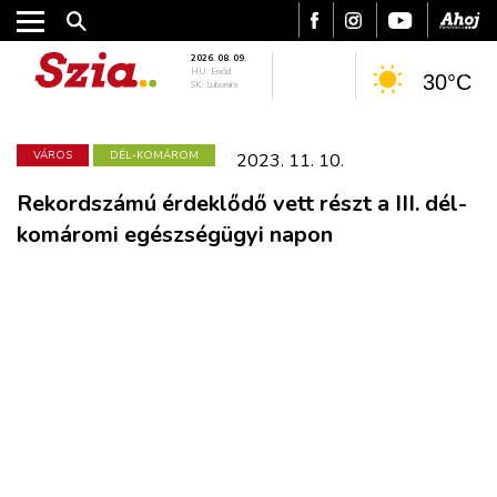
2026. 08. 09.
HU: Emőd
30°C
SK: Ľubomíra
VÁROS
DÉL-KOMÁROM
2023. 11. 10.
Rekordszámú érdeklődő vett részt a III. dél-
komáromi egészségügyi napon