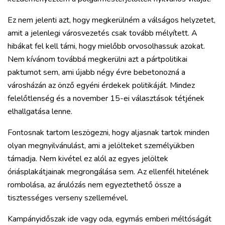
Ez nem jelenti azt, hogy megkerülném a válságos helyzetet,
amit a jelenlegi városvezetés csak tovább mélyített. A
hibákat fel kell tárni, hogy mielőbb orvosolhassuk azokat.
Nem kívánom továbbá megkerülni azt a pártpolitikai
paktumot sem, ami újabb négy évre bebetonozná a
városházán az önző egyéni érdekek politikáját. Mindez
felelőtlenség és a november 15-ei választások tétjének
elhallgatása lenne.
Fontosnak tartom leszögezni, hogy aljasnak tartok minden
olyan megnyilvánulást, ami a jelölteket személyükben
támadja. Nem kivétel ez alól az egyes jelöltek
óriásplakátjainak megrongálása sem. Az ellenfél hitelének
rombolása, az árulózás nem egyeztethető össze a
tisztességes verseny szellemével.
Kampányidőszak ide vagy oda, egymás emberi méltóságát