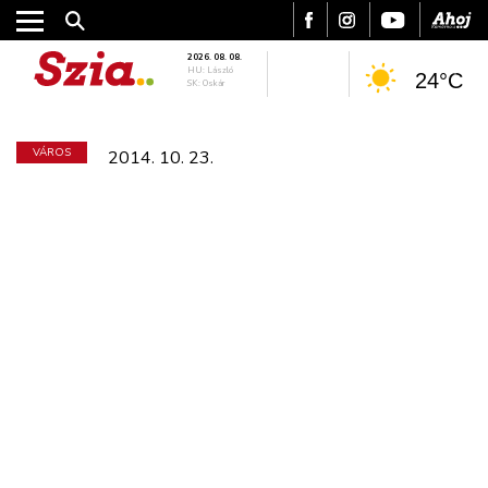
2026. 08. 08.
HU: László
24°C
SK: Oskár
VÁROS
2014. 10. 23.