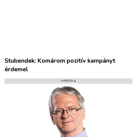
VÁROS
RÉGIÓ
Stubendek: Komárom pozitív kampányt
SPORT
érdemel
KULTÚRA
HIRDETÉS ▲
PODCAST
MIX