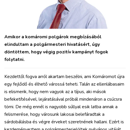
Amikor a komáromi polgárok megbízásából
elindultam a polgármesteri hivatásért, úgy
döntöttem, hogy végig pozitív kampányt fogok
folytatni.
Kezdettől fogva arról akartam beszélni, ami Komáromot újra
egy fejlődő és élhető várossá teheti. Talán az ellenlábasaim
is elismerik, hogy nem vagyok az a típus, aki mások
befeketítésével, lejáratásával próbál mindenáron a csúcsra
törni. De még ennél is nagyobb súllyal esik latba annak a
felismerése, hogy városunk lakosai belefáradtak a
sárdobálásba és végre érveket szeretnének hallani. Ezért is
kezdeményeztem a polgármesterjelöltek nyilvános vitáját.