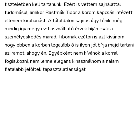
tiszteletben kell tartanunk. Ezért is vettem sajnálattal
tudomásul, amikor Bastrnák Tibor a korom kapcsán intézett
ellenem kirohanást. A túloldalon sajnos úgy tűnik, még
mindig így megy ez: használható érvek híján csak a
személyeskedés marad. Tibornak ezúton is azt kívánom,
hogy ebben a korban legalább ő is ilyen jól bírja majd tartani
az iramot, ahogy én. Egyébként nem kívánok a korral
foglalkozni, nem lenne elegáns kihasználnom a nálam
fiatalabb jelöltek tapasztalatlanságát.