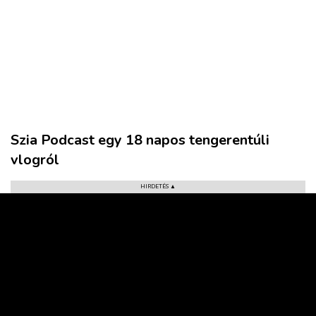
Szia Podcast egy 18 napos tengerentúli
vlogról
HIRDETÉS ▲
VÁROS
RÉGIÓ
SPORT
KULTÚRA