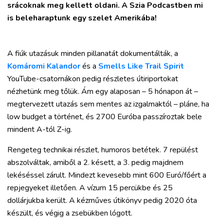
srácoknak meg kellett oldani. A Szia Podcastben mi
is beleharaptunk egy szelet Amerikába!
A fiúk utazásuk minden pillanatát dokumentálták, a
Komáromi Kalandor
és a
Smells Like Trail Spirit
YouTube-csatornákon pedig részletes útiriportokat
nézhetünk meg tőlük. Ám egy alaposan – 5 hónapon át –
megtervezett utazás sem mentes az izgalmaktól – pláne, ha
low budget a történet, és 2700 Euróba passzíroztak bele
mindent A-tól Z-ig.
Rengeteg technikai részlet, humoros betétek. 7 repülést
abszolváltak, amiből a 2. késett, a 3. pedig majdnem
lekéséssel zárult. Mindezt kevesebb mint 600 Euró/főért a
repjegyeket illetően. A vízum 15 percükbe és 25
dollárjukba került. A kézműves útikönyv pedig 2020 óta
készült, és végig a zsebükben lógott.