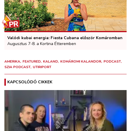
Valódi kubai energia: Fiesta Cubana először Komáromban
Augusztus 7-8. a Kortina Étteremben
AMERIKA
FEATURED
KALAND
KOMÁROMI KALANDOR
PODCAST
SZIA PODCAST
UTIRIPORT
KAPCSOLÓDÓ CIKKEK