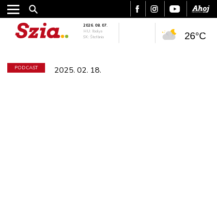
2026. 08. 07.
HU: Ibolya
26°C
SK: Štefánia
PODCAST
2025. 02. 18.