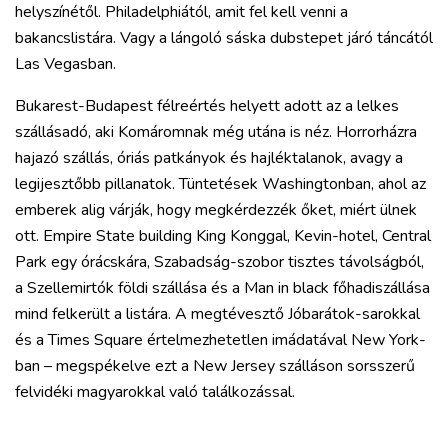
helyszínétől. Philadelphiától, amit fel kell venni a
bakancslistára. Vagy a lángoló sáska dubstepet járó táncától
Las Vegasban.
Bukarest-Budapest félreértés helyett adott az a lelkes
szállásadó, aki Komáromnak még utána is néz. Horrorházra
hajazó szállás, óriás patkányok és hajléktalanok, avagy a
legijesztőbb pillanatok. Tüntetések Washingtonban, ahol az
emberek alig várják, hogy megkérdezzék őket, miért ülnek
ott. Empire State building King Konggal, Kevin-hotel, Central
Park egy órácskára, Szabadság-szobor tisztes távolságból,
a Szellemirtók földi szállása és a Man in black főhadiszállása
mind felkerült a listára. A megtévesztő Jóbarátok-sarokkal
és a Times Square értelmezhetetlen imádatával New York-
ban – megspékelve ezt a New Jersey szálláson sorsszerű
felvidéki magyarokkal való találkozással.