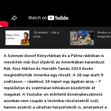
PODCAST
MIX
„Új remény” – dal a
Amikor a
színp ...
megszólal
A Szinnyei József Könyvtárban és a Pátria rádióban is
meséltek már őszi útjukról az Amerikában kalandozó
fiúk. Kiss Márton és Horváth Tamás 2024 őszén
meghódították Amerika egy részét. A 18 nap alatt 9
szálláson, – ráadásul 16 napot egy ágyban alva, – 7
repülőúton és számtalan kihíváson küzdötték át
magukat. A Youtube-on elérhető élménybeszámoló
azonban nem csupán a technikai részletekről szól,
hanem azokról a váratlan helyzetekről is, amelyeket a