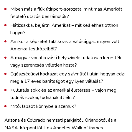
Miben más a fiúk útiriport-sorozata, mint más Amerikát
felölelő utazós beszámolók?
Hátizsákkal bejártni Amerikát – mit kell ehhez otthon
hagyni?
Amikor a képzelet találkozik a valósággal: milyen volt
Amerika testközelből?
A magyar vonatkozású helyszínek: tudatosan keresték
vagy szerencsés véletlen hozta?
Egészségügyi kockázat egy szívműtét után: hogyan edzi
meg a 17 éves barátságot egy ilyen vállalás?
Kulturális sokk és az amerikai életérzés – vajon meg
tudnák szokni, tudnának itt élni?
Mitől lábadt könnybe a szemük?
Arizona és Colorado nemzeti parkjaitól, Orlandótól és a
NASA-központtól. Los Angeles Walk of frames