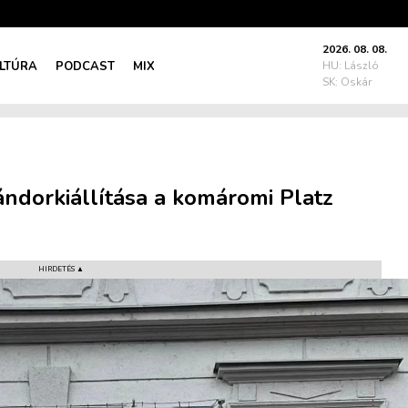
2026. 08. 08.
LTÚRA
PODCAST
MIX
HU: László
SK: Oskár
ándorkiállítása a komáromi Platz
HIRDETÉS ▲