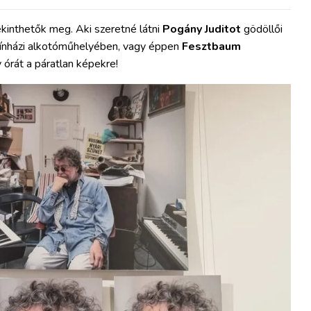
tekinthetők meg. Aki szeretné látni
Pogány Juditot
gödöllői
ínházi alkotóműhelyében, vagy éppen
Fesztbaum
 órát a páratlan képekre!