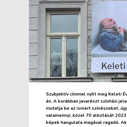
Szubjektív címmel nyílt meg Keleti Év
án. A korábban javarészt színházi j
mutatja be az ismert színészeket, úgy,
valamennyi, közel 70 alkotását 2023
képek hangulata magával ragadó. Aki t