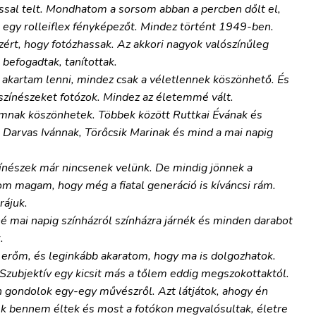
sal telt. Mondhatom a sorsom abban a percben dőlt el,
egy rolleiflex fényképezőt. Mindez történt 1949-ben.
ért, hogy fotózhassak. Az akkori nagyok valószínűleg
befogadtak, tanítottak.
 akartam lenni, mindez csak a véletlennek köszönhető. És
 színészeket fotózok. Mindez az életemmé vált.
imnak köszönhetek. Többek között Ruttkai Évának és
 Darvas Ivánnak, Törőcsik Marinak és mind a mai napig
zínészek már nincsenek velünk. De mindig jönnek a
 magam, hogy még a fiatal generáció is kíváncsi rám.
rájuk.
 mai napig színházról színházra járnék és minden darabot
.
n erőm, és leginkább akaratom, hogy ma is dolgozhatok.
Szubjektív egy kicsit más a tőlem eddig megszokottaktól.
 gondolok egy-egy művészről. Azt látjátok, ahogy én
k bennem éltek és most a fotókon megvalósultak, életre