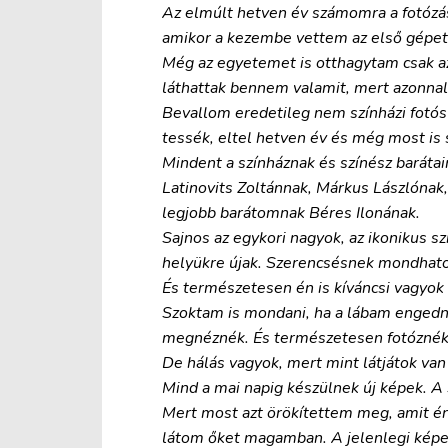
Az elmúlt hetven év számomra a fotózás
amikor a kezembe vettem az első gépet 
Még az egyetemet is otthagytam csak az
láthattak bennem valamit, mert azonnal 
Bevallom eredetileg nem színházi fotós
tessék, eltel hetven év és még most is
Mindent a színháznak és színész baráta
Latinovits Zoltánnak, Márkus Lászlónak,
legjobb barátomnak Béres Ilonának.
Sajnos az egykori nagyok, az ikonikus s
helyükre újak. Szerencsésnek mondhatom
És természetesen én is kíváncsi vagyok 
Szoktam is mondani, ha a lábam engedné
megnéznék. És természetesen fotóznék
De hálás vagyok, mert mint látjátok va
Mind a mai napig készülnek új képek. A 
Mert most azt örökítettem meg, amit én
látom őket magamban. A jelenlegi képe