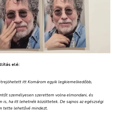
lítás elé:
létrejöhetett itt Komárom egyik legkiemelkedőbb,
szöntőt személyesen szerettem volna elmondani, és
 is, ha itt lehetnék közöttetek. De sajnos az egészségi
m tette lehetővé mindezt.