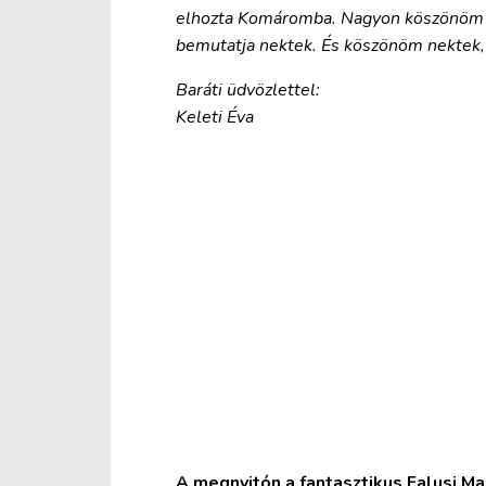
elhozta Komáromba. Nagyon köszönöm M
bemutatja nektek. És köszönöm nektek, 
Baráti üdvözlettel:
Keleti Éva
A megnyitón a fantasztikus Falusi Mar