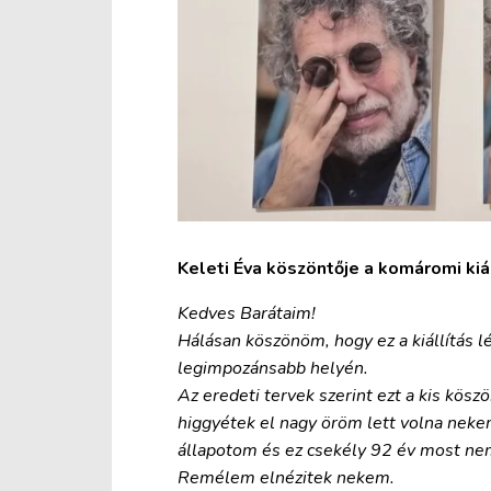
Keleti Éva köszöntője a komáromi kiál
Kedves Barátaim!
Hálásan köszönöm, hogy ez a kiállítás 
legimpozánsabb helyén.
Az eredeti tervek szerint ezt a kis kö
higgyétek el nagy öröm lett volna nekem
állapotom és ez csekély 92 év most ne
Remélem elnézitek nekem.