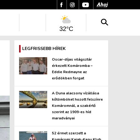
32°C
LEGFRISSEBB HÍREK
Oscar-díjas világsztár
érkezett Komáromba –
Eddie Redmayne az
erődökben forgat
A Duna alacsony vízállása
kőtömböket hozott felszínre
Komáromnál, a szakértő
szerint az 1909-es híd
maradványai
52 érmet szerzett a
Komáromi Kajak-Kenu Klub