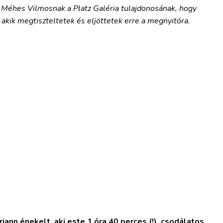
éhes Vilmosnak a Platz Galéria tulajdonosának, hogy
akik megtiszteltetek és eljöttetek erre a megnyitóra.
iann énekelt, aki este 1 óra 40 perces (!), csodálatos