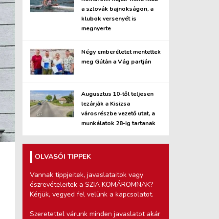
a szlovák bajnokságon, a
klubok versenyét is
megnyerte
Négy emberéletet mentettek
meg Gútán a Vág partján
Augusztus 10-től teljesen
lezárják a Kisizsa
városrészbe vezető utat, a
munkálatok 28-ig tartanak
OLVASÓI TIPPEK
Vannak tippjeitek, javaslataitok vagy
észrevételeitek a SZIA KOMÁROMNAK?
Kérjük, vegyed fel velünk a kapcsolatot.
Szeretettel várunk minden javaslatot akár