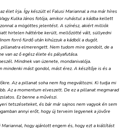
z élet írja. Így készült el Falusi Mariannal a ma már híres
gy Kulka János fotója, amikor ruhástul a kádba kellett
zonnal a mögöttes jelentést. A színész, akiért milliók
att hirtelen háttérbe került, mellőzötté vált, süllyedni
inom forró fürdő után kihúzzuk a kádból a dugót.
gy pillanatra elmerengett. Nem tudom mire gondolt, de a
van az ő egész élete és pályafutása.
beszél. Mindnek van üzenete, mondanivalója.
 mindenki mást gondol, mást érez. A készítője is és a
dőkre. Az a pillanat soha nem fog megváltozni. Ki tudja mi
sőbb. Az a momentum elveszett. De ez a pillanat megmarad
zslatos. Ez benne a művészi
.
nyeri tetszéseteket, és bár már sajnos nem vagyok én sem
gamban annyi erőt, hogy új terveim legyenek a jövőre
 Mariannal, hogy ajánlott engem és, hogy ezt a kiállítást