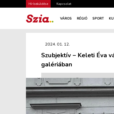
Hír beküldése
Kapcsolat
VÁROS
RÉGIÓ
SPORT
KU
2024. 01. 12.
Szubjektív – Keleti Éva v
galériában