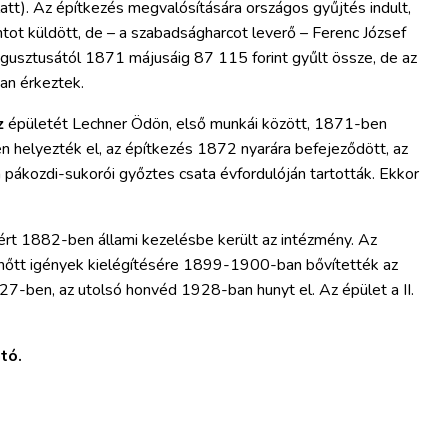
latt). Az építkezés megvalósítására országos gyűjtés indult,
ntot küldött, de – a szabadságharcot leverő – Ferenc József
ugusztusától 1871 májusáig 87 115 forint gyűlt össze, de az
an érkeztek.
z
épületét Lechner Ödön, első munkái között, 1871-ben
 helyezték el, az építkezés 1872 nyarára befejeződött, az
pákozdi-sukorói győztes csata évfordulóján tartották. Ekkor
rt 1882-ben állami kezelésbe került az intézmény. Az
őtt igények kielégítésére 1899-1900-ban bővítették az
927-ben, az utolsó honvéd 1928-ban hunyt el. Az épület a II.
tó.