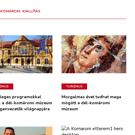
-KOMÁROM
KIÁLLÍTÁS
IZMUS
TURIZMUS
leges programokkal
Mozgalmas évet tudhat maga
l a dél-komáromi múzeum
mögött a dél-komáromi
egenvezetők világnapjára
múzeum