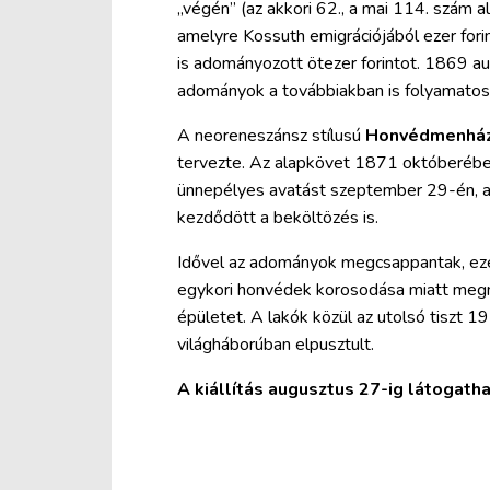
„végén” (az akkori 62., a mai 114. szám a
amelyre Kossuth emigrációjából ezer fori
is adományozott ötezer forintot. 1869 a
adományok a továbbiakban is folyamatos
A neoreneszánsz stílusú
Honvédmenhá
tervezte. Az alapkövet 1871 októberében
ünnepélyes avatást szeptember 29-én, a 
kezdődött a beköltözés is.
Idővel az adományok megcsappantak, ezé
egykori honvédek korosodása miatt megn
épületet. A lakók közül az utolsó tiszt 1
világháborúban elpusztult.
A kiállítás augusztus 27-ig látogatha