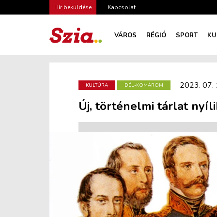
Hír beküldése
Kapcsolat
VÁROS
RÉGIÓ
SPORT
KU
2023. 07. 
KULTÚRA
DÉL-KOMÁROM
Új, történelmi tárlat ny