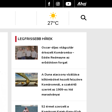
27°C
LEGFRISSEBB HÍREK
Oscar-díjas világsztár
érkezett Komáromba –
Eddie Redmayne az
erődökben forgat
A Duna alacsony vízállása
kőtömböket hozott felszínre
Komáromnál, a szakértő
szerint az 1909-es híd
maradványai
52 érmet szerzett a
Komáromi Kajak-Kenu Klub