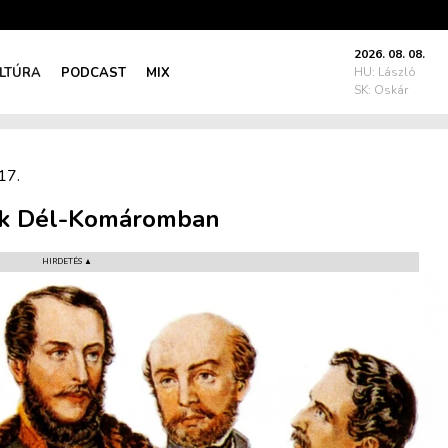
2026. 08. 08.
LTÚRA
PODCAST
MIX
HU: László
SK: Oskár
17.
ílik Dél-Komáromban
HIRDETÉS ▲