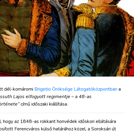
ott dél-komáromi
Brigetio Öröksége Látogatóközpontban
a
ssuth Lajos elfogyott regimentje – a 48-as
örténete”
című időszaki kiállítása.
, hogy az 1848-as rokkant honvédek időskori ellátására
tosított Ferencváros külső határához közel, a Soroksári út