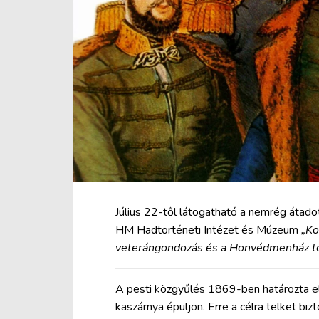
Július 22-től látogatható a nemrég átad
HM Hadtörténeti Intézet és Múzeum
„Ko
veterángondozás és a Honvédmenház t
A pesti közgyűlés 1869-ben határozta el
kaszárnya épüljön. Erre a célra telket biz