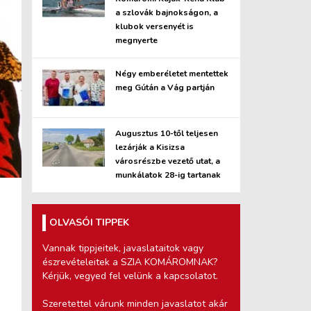
a szlovák bajnokságon, a
klubok versenyét is
megnyerte
Négy emberéletet mentettek
meg Gútán a Vág partján
Augusztus 10-től teljesen
lezárják a Kisizsa
városrészbe vezető utat, a
munkálatok 28-ig tartanak
OLVASÓI TIPPEK
Vannak tippjeitek, javaslataitok vagy
észrevételeitek a SZIA KOMÁROMNAK?
Kérjük, vegyed fel velünk a kapcsolatot.
Szeretettel várunk minden javaslatot akár