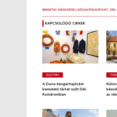
BRIGETIO ÖRÖKSÉGE LÁTOGATÓKÖZPONT
DÉL
KAPCSOLÓDÓ CIKKEK
KULTÚRA
TUR
A Duna-tengerhajózást
Külön
bemutató tárlat nyílt Dél-
készü
Komáromban
az id