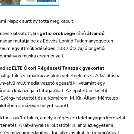
mi Napok alatt nyitotta meg kapuit.
nten kialakított,
Brigetio öröksége
című
állandó
formában mutatja be az Eötvös Loránd Tudományegyetem
zeum együttműködésében 1992 óta zajló brigetiói
 tudományos munka eredményeit.
 ad az
ELTE Ókori Régészeti Tanszék gyakorlati
 hallgatók szakmai kurzusokon vehetnek részt. A kiállításba
nyelvű multimédia vezető egészíti ki, valamint egy
városba kalauzolja a látogatókat. Az épületben kisebb
György hőstettét és a Komáromi M. Kir. Állami Méntelep
ületében a múzeum helyet kapott.
tárt alakítottak ki, amely a régészeti leletanyagon keresztül
ténetét. A látványraktár oktatótér is, ahol az egyetemi
ait és múzeumpedagógiai foglalkozásokat, múzeumi órákat