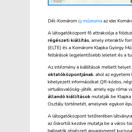
Dél-Komárom
új múzeuma
az idei Komáro
A látogatóközpont fő attrakciója a földszi
régészeti kiállítás
, amely interaktív 
(ELTE) és a Komáromi Klapka György Mú
feltárások legjelentősebb leleteit és a
Az intézmény a kiállítások mellett helyet
oktatóközpontjának
, ahol az egyetemi
kihelyezett információkat QR-kódos, négy
virtuálisvalóság-játék, amely egy római 
állandó kiállítások
mutatják be Klapka 
Osztály történetét, amelynek egykori ép
A látogatóközpont tetőterében látványrak
az őskortól kezdve mutatja be a város tör
hallgatók régészeti anyagismeret kurzus