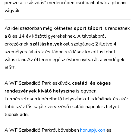
persze a „csúszdás” medencében csobbanhatnak a pihenni
vágyók.
Az idei szezonban még kéthetes
sport tábort
is rendeznek
a 8 és 14 év közötti gyerekeknek. A távolabbról
érkezőknek
szálláshelyekkel
szolgálnak; 2 illetve 4
személyes faházak és tábor-szállások között is lehet
választani. Az étterem egész évben nyitva áll a vendégek
előtt.
A WF Szabadidő Park esküvők,
családi és céges
rendezvények kiváló helyszíne
is egyben.
Természetesen kibérelhető helyszíneket is kínálnak és akár
több száz fős saját szervezésű családi napnak is helyet
tudnak adni.
A WF Szabadidő Parkról bővebben
honlapjukon
és