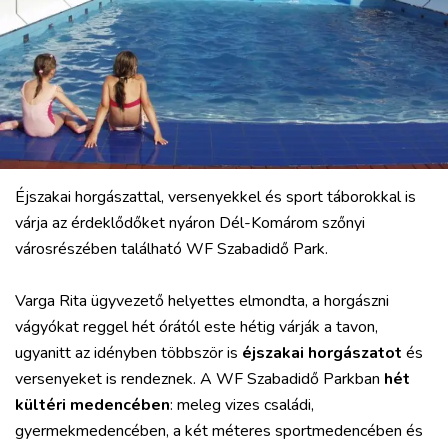
VÁROS
RÉGIÓ
SPORT
KULTÚRA
PODCAST
MIX
Éjszakai horgászattal, versenyekkel és sport táborokkal is
várja az érdeklődőket nyáron Dél-Komárom szőnyi
városrészében található WF Szabadidő Park.
Varga Rita ügyvezető helyettes elmondta, a horgászni
vágyókat reggel hét órától este hétig várják a tavon,
ugyanitt az idényben többször is
éjszakai horgászatot
és
versenyeket is rendeznek. A WF Szabadidő Parkban
hét
kültéri medencében
: meleg vizes családi,
gyermekmedencében, a két méteres sportmedencében és