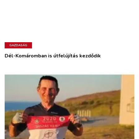
GAZDASÁG
Dél-Komáromban is útfelújítás kezdődik