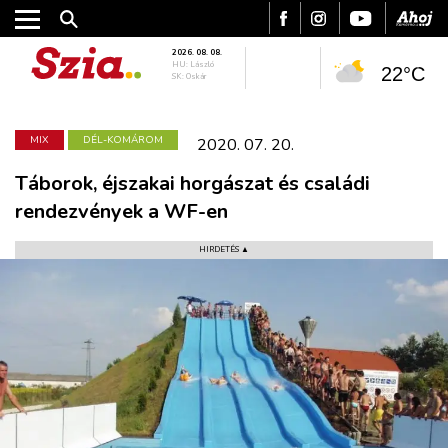
2026. 08. 08.
HU: László
22°C
SK: Oskár
MIX
DÉL-KOMÁROM
2020. 07. 20.
Táborok, éjszakai horgászat és családi
rendezvények a WF-en
HIRDETÉS ▲