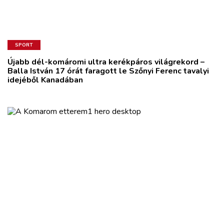
SPORT
Újabb dél-komáromi ultra kerékpáros világrekord –
Balla István 17 órát faragott le Szőnyi Ferenc tavalyi
idejéből Kanadában