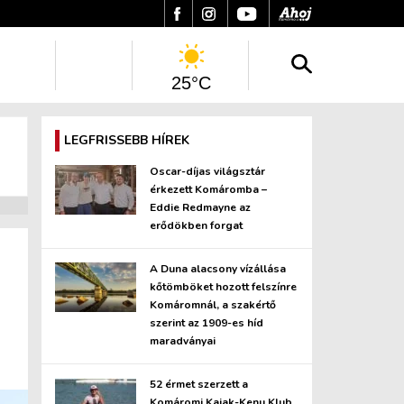
25°C
LEGFRISSEBB HÍREK
Oscar-díjas világsztár
érkezett Komáromba –
Eddie Redmayne az
erődökben forgat
A Duna alacsony vízállása
kőtömböket hozott felszínre
Komáromnál, a szakértő
szerint az 1909-es híd
maradványai
52 érmet szerzett a
Komáromi Kajak-Kenu Klub