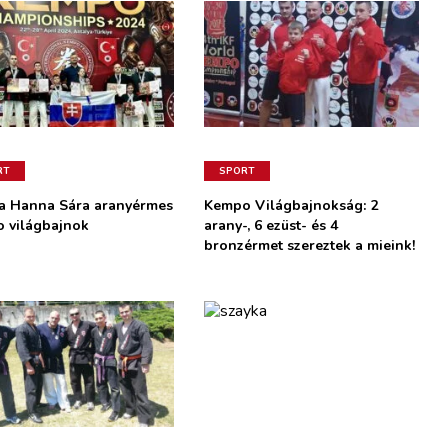
RT
SPORT
a Hanna Sára aranyérmes
Kempo Világbajnokság: 2
 világbajnok
arany-, 6 ezüst- és 4
bronzérmet szereztek a mieink!