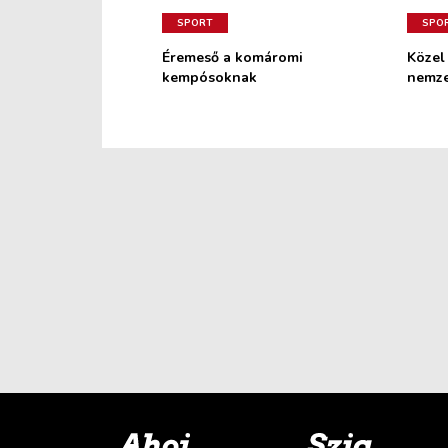
SPORT
SPO
Éremeső a komáromi
Közel
kempósoknak
nemze