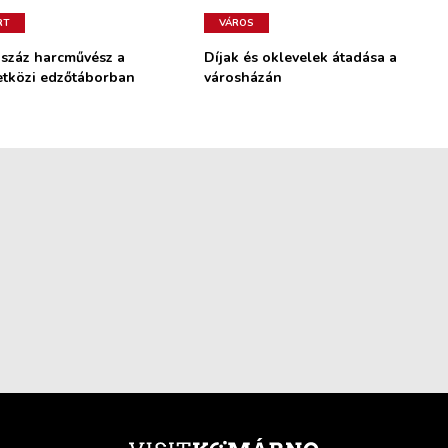
RT
VÁROS
 száz harcművész a
Díjak és oklevelek átadása a
tközi edzőtáborban
városházán