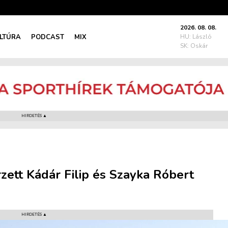
2026. 08. 08.
LTÚRA
PODCAST
MIX
HU: László
SK: Oskár
HIRDETÉS ▲
rzett Kádár Filip és Szayka Róbert
HIRDETÉS ▲