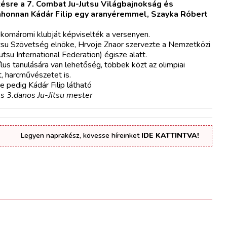
zésre a 7. Combat Ju-Jutsu Világbajnokság és
 ahonnan Kádár Filip egy aranyéremmel, Szayka Róbert
omáromi klubját képviselték a versenyen.
tsu Szövetség elnöke, Hrvoje Znaor szervezte a Nemzetközi
su International Federation) égisze alatt.
s tanulására van lehetőség, többek közt az olimpiai
t, harcművészetet is.
e pedig Kádár Filip látható
s 3.danos Ju-Jitsu mester
Legyen naprakész, kövesse híreinket
IDE KATTINTVA!