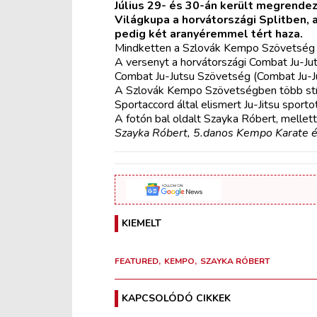
Július 29- és 30-án került megrende
Világkupa a horvátországi Splitben,
pedig két aranyéremmel tért haza.
Mindketten a Szlovák Kempo Szövetség k
A versenyt a horvátországi Combat Ju-Ju
Combat Ju-Jutsu Szövetség (Combat Ju-Jut
A Szlovák Kempo Szövetségben több stílu
Sportaccord által elismert Ju-Jitsu sporto
A fotón bal oldalt Szayka Róbert, mellett
Szayka Róbert, 5.danos Kempo Karate é
KIEMELT
FEATURED
KEMPO
SZAYKA RÓBERT
KAPCSOLÓDÓ CIKKEK