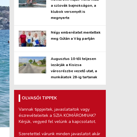
a szlovák bajnokságon, a
klubok versenyét is
megnyerte
Négy emberéletet mentettek
meg Gútán a Vág partján
Augusztus 10-től teljesen
lezárják a Kisizsa
városrészbe vezető utat, a
munkálatok 28-ig tartanak
OLVASÓI TIPPEK
Vannak tippjeitek, javaslataitok vagy
észrevételeitek a SZIA KOMÁROMNAK?
Kérjük, vegyed fel velünk a kapcsolatot.
Szeretettel várunk minden javaslatot akár