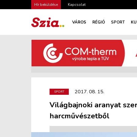
Hír beküldése
Kapcsolat
VÁROS
RÉGIÓ
SPORT
KU
2017. 08. 15.
SPORT
Világbajnoki aranyat sze
harcművészetből