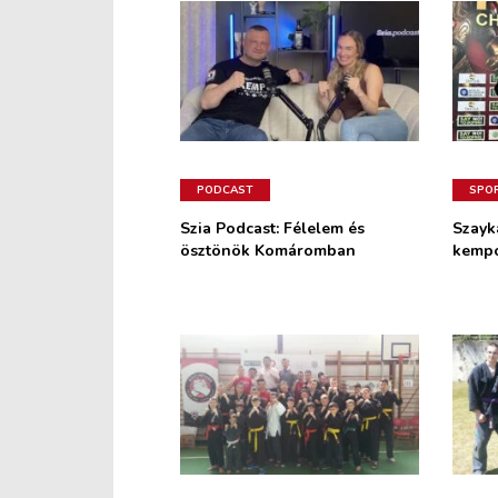
PODCAST
SPO
Szia Podcast: Félelem és
Szayk
ösztönök Komáromban
kempo