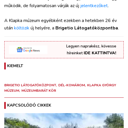
működik, de folyamatosan várják az új
jelentkezőket
.
A Klapka múzeum egyébként ezekben a hetekben 26 év
után
költözik
új helyére, a
Brigetio Látogatóközpontba
.
Legyen naprakész, kövesse
híreinket
IDE KATTINTVA!
KIEMELT
BRIGETIO LÁTOGATÓKÖZPONT
DÉL-KOMÁROM
KLAPKA GYÖRGY
MÚZEUM
MÚZEUMBARÁT KÖR
KAPCSOLÓDÓ CIKKEK