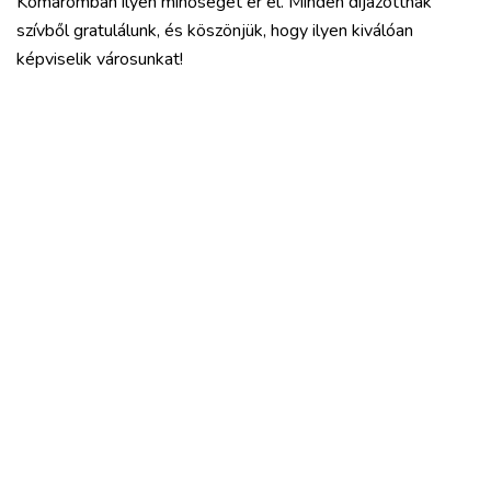
Komáromban ilyen minőséget ér el. Minden díjazottnak
szívből gratulálunk, és köszönjük, hogy ilyen kiválóan
képviselik városunkat!