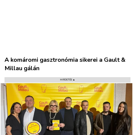
VÁROS
RÉGIÓ
SPORT
A komáromi gasztronómia sikerei a Gault &
KULTÚRA
Millau gálán
PODCAST
HIRDETÉS ▲
MIX