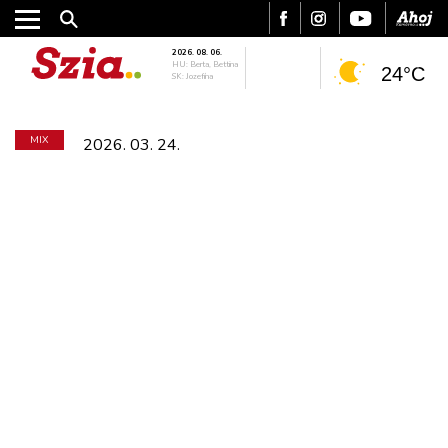
2026. 08. 06.
HU: Berta, Bettina
24°C
SK: Jozefína
MIX
2026. 03. 24.