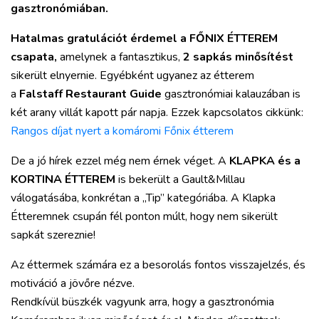
gasztronómiában.
Hatalmas gratulációt érdemel a FŐNIX ÉTTEREM
csapata,
amelynek a fantasztikus,
2 sapkás minősítést
sikerült elnyernie. Egyébként ugyanez az étterem
a
Falstaff Restaurant Guide
gasztronómiai kalauzában is
két arany villát kapott pár napja. Ezzek kapcsolatos cikkünk:
Rangos díjat nyert a komáromi Főnix étterem
De a jó hírek ezzel még nem érnek véget. A
KLAPKA és a
KORTINA ÉTTEREM
is bekerült a Gault&Millau
válogatásába, konkrétan a „Tip” kategóriába. A Klapka
Étteremnek csupán fél ponton múlt, hogy nem sikerült
sapkát szereznie!
Az éttermek számára ez a besorolás fontos visszajelzés, és
motiváció a jövőre nézve.
Rendkívül büszkék vagyunk arra, hogy a gasztronómia