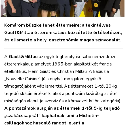
Komárom büszke lehet éttermeire: a tekintélyes
Gault&Millau étteremkalauz közzétette értékeléseit,
és elismerte a helyi gasztronómia magas színvonalát.
A
Gault&Millau
az egyik legbefolyásosabb nemzetközi
étteremkalauz, amelyet 1965-ben alapított két francia
ételkritikus, Henri Gault és Christian Millau. A kalauz a
„Nouvelle Cuisine” (új konyha) mozgalom egyik fő
támogatójaként vált ismertté. Az éttermeket 1-től 20-ig
terjedő skálán értékelik, ahol a pontszám kizárólag az étel
minőségén alapul (a szerviz és a környezet külön kategória).
A pontszámok alapján az éttermek 1-től 5-ig terjedő
„szakácssapkát” kaphatnak, ami a Michelin-
csillagokhoz hasonló rangot jelent a