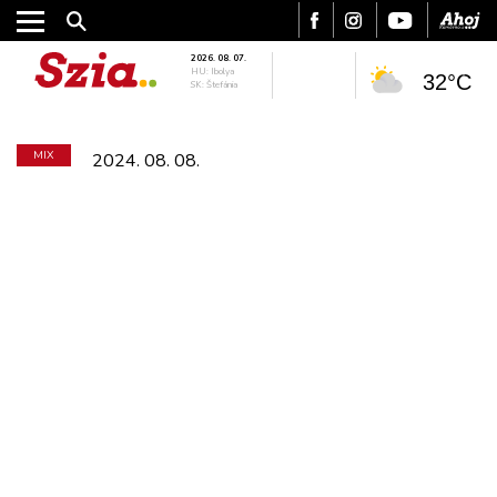
2026. 08. 07.
HU: Ibolya
32°C
SK: Štefánia
MIX
2024. 08. 08.