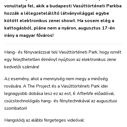
vonultatja fel, akik a budapesti Vasúttörténeti Parkba
hozzák a lélegzetelállító látványvilággal egybe
kötött elektronikus zenei showt. Ha sosem elég a
kattogásból, pláne nem a nyáron, augusztus 17-én
irány a magyar főváros!
Hang- és fényvarázzsal teli Vasúttörténeti Park, hogy ismét
egy felejthetetlen élményt nyújtson az elektronikus zene
kedvelői számára!
Az esemény, ahol a mennyiség nem megy a minőség
rovására. A The Project és a Vasúttörténeti Park idei
legnagyobb dobása lesz ez az est, 6 Afterlife előadóval,
csúcstechnológiás hang- és fénytechnikával az augusztusi
szombaton!
Hangolódj az alábbi fergeteges videóval: