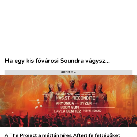
VÁROS
Ha egy kis fővárosi Soundra vágysz…
RÉGIÓ
SPORT
HIRDETÉS ▲
KULTÚRA
PODCAST
MIX
A The Project a méltán híres Afterlife fellépőket