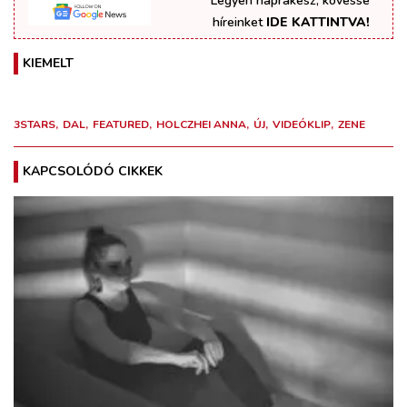
Legyen naprakész, kövesse
híreinket
IDE KATTINTVA!
KIEMELT
3STARS
DAL
FEATURED
HOLCZHEI ANNA
ÚJ
VIDEÓKLIP
ZENE
KAPCSOLÓDÓ CIKKEK