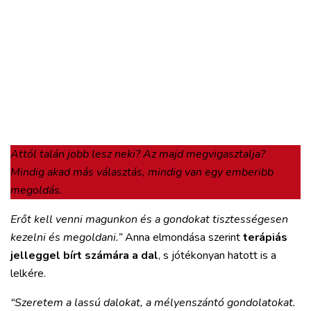
Attól talán jobb lesz neki? Az majd megvigasztalja?
Mindig akad más választás, mindig van egy emberibb
megoldás.
Erőt kell venni magunkon és a gondokat tisztességesen
kezelni és megoldani.”
Anna elmondása szerint
terápiás
jelleggel bírt számára a dal
, s jótékonyan hatott
is a
lelkére.
“Szeretem a lassú dalokat, a mélyenszántó gondolatokat.