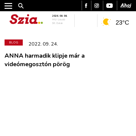
2026. 08. 08.
HU: László
23°C
SK: Oskár
BLOG
2022. 09. 24.
ANNA harmadik klipje már a
videómegosztón pörög