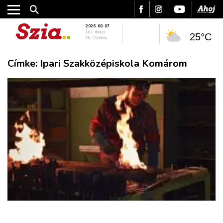
2026. 08. 07.
HU: Ibolya
25°C
SK: Štefánia
Címke:
Ipari Szakközépiskola Komárom
VÁROS
RÉGIÓ
SPORT
KULTÚRA
PODCAST