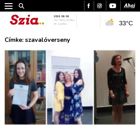
2026. 08. 06.
HU: Berta, Bettina
33°C
SK: Jozefína
Címke:
szavalóverseny
VÁROS
RÉGIÓ
SPORT
KULTÚRA