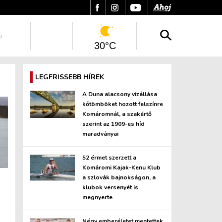
a
30°C
LEGFRISSEBB HÍREK
A Duna alacsony vízállása
kőtömböket hozott felszínre
Komáromnál, a szakértő
szerint az 1909-es híd
maradványai
52 érmet szerzett a
Komáromi Kajak-Kenu Klub
a szlovák bajnokságon, a
klubok versenyét is
megnyerte
Négy emberéletet mentettek