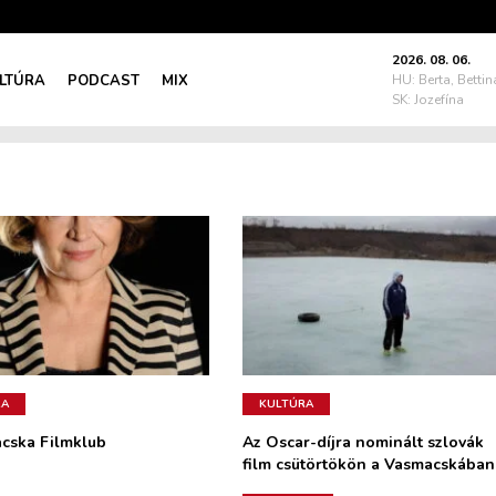
2026. 08. 06.
LTÚRA
PODCAST
MIX
HU: Berta, Bettin
SK: Jozefína
RA
KULTÚRA
cska Filmklub
Az Oscar-díjra nominált szlovák
film csütörtökön a Vasmacskában