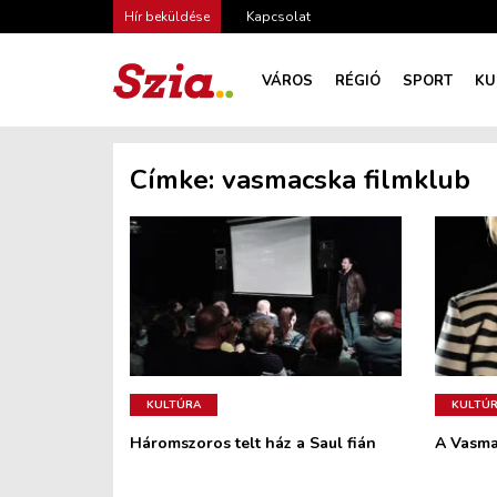
Hír beküldése
Kapcsolat
VÁROS
RÉGIÓ
SPORT
KU
Címke:
vasmacska filmklub
KULTÚRA
KULTÚ
Háromszoros telt ház a Saul fián
A Vasma