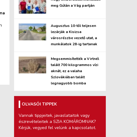
meg Gútán a Vág partján
ana
n
Augusztus 10-től teljesen
lezárják a Kisizsa
városrészbe vezető utat, a
munkálatok 28-ig tartanak
Megsemmisítették a Virtnél
talált 700 kilogrammos vízi
aknát, ez a valaha
Szlovákiában talált
legnagyobb bomba
OLVASÓI TIPPEK
Vannak tippjeitek, javaslataitok vagy
észrevételeitek a SZIA KOMÁROMNAK?
Kérjük, vegyed fel velünk a kapcsolatot.