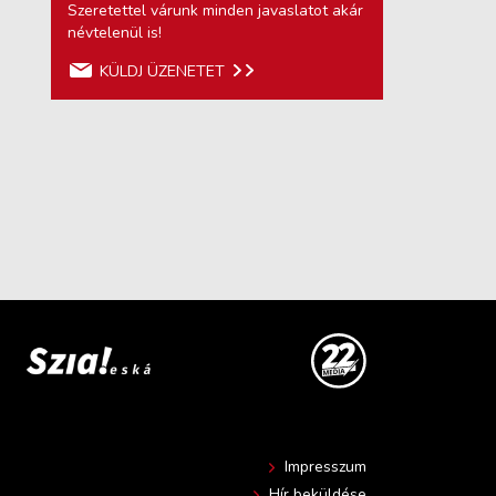
Szeretettel várunk minden javaslatot akár
névtelenül is!
KÜLDJ ÜZENETET
Impresszum
Hír beküldése