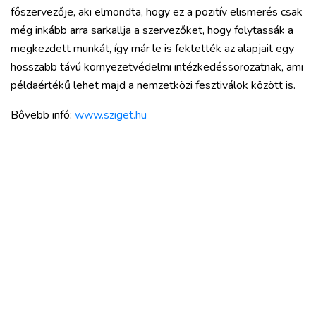
főszervezője, aki elmondta, hogy ez a pozitív elismerés csak
még inkább arra sarkallja a szervezőket, hogy folytassák a
megkezdett munkát, így már le is fektették az alapjait egy
hosszabb távú környezetvédelmi intézkedéssorozatnak, ami
példaértékű lehet majd a nemzetközi fesztiválok között is.
Bővebb infó:
www.sziget.hu