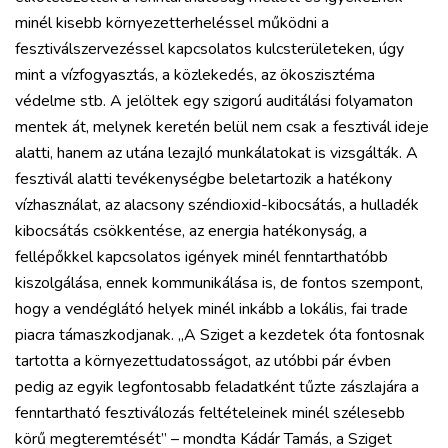
minél kisebb környezetterheléssel működni a
fesztiválszervezéssel kapcsolatos kulcsterületeken, úgy
mint a vízfogyasztás, a közlekedés, az ökoszisztéma
védelme stb. A jelöltek egy szigorú auditálási folyamaton
mentek át, melynek keretén belül nem csak a fesztivál ideje
alatti, hanem az utána lezajló munkálatokat is vizsgálták. A
fesztivál alatti tevékenységbe beletartozik a hatékony
vízhasználat, az alacsony széndioxid-kibocsátás, a hulladék
kibocsátás csökkentése, az energia hatékonyság, a
fellépőkkel kapcsolatos igények minél fenntarthatóbb
kiszolgálása, ennek kommunikálása is, de fontos szempont,
hogy a vendéglátó helyek minél inkább a lokális, fai trade
piacra támaszkodjanak. „A Sziget a kezdetek óta fontosnak
tartotta a környezettudatosságot, az utóbbi pár évben
pedig az egyik legfontosabb feladatként tűzte zászlajára a
fenntartható fesztiválozás feltételeinek minél szélesebb
körű megteremtését” – mondta Kádár Tamás, a Sziget