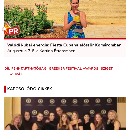
Valódi kubai energia: Fiesta Cubana először Komáromban
Augusztus 7-8. a Kortina Étteremben
DÍJ
FENNTARTHATÓSÁG
GREENER FESTIVAL AWARDS
SZIGET
FESZTIVÁL
KAPCSOLÓDÓ CIKKEK