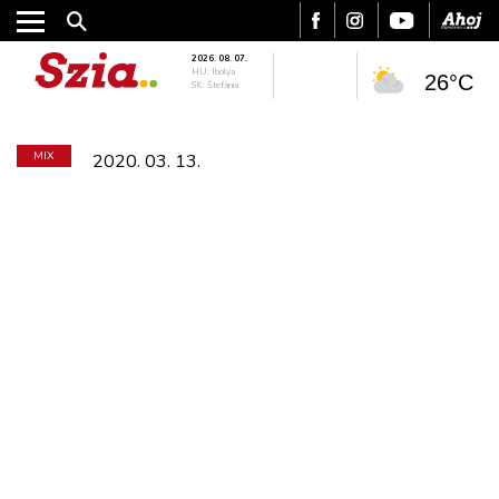
2026. 08. 07.
HU: Ibolya
26°C
SK: Štefánia
MIX
2020. 03. 13.