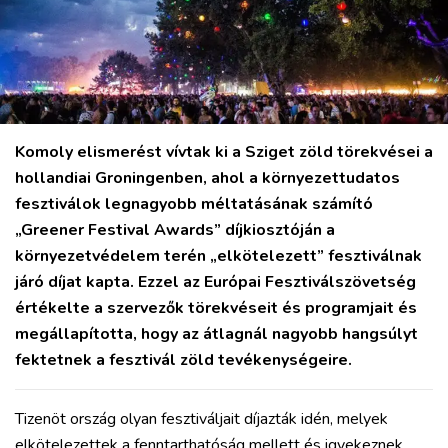
Komoly elismerést vívtak ki a Sziget zöld törekvései a
hollandiai Groningenben, ahol a környezettudatos
fesztiválok legnagyobb méltatásának számító
„Greener Festival Awards” díjkiosztóján a
környezetvédelem terén „elkötelezett” fesztiválnak
járó díjat kapta. Ezzel az Európai Fesztiválszövetség
értékelte a szervezők törekvéseit és programjait és
megállapította, hogy az átlagnál nagyobb hangsúlyt
fektetnek a fesztivál zöld tevékenységeire.
Tizenöt ország olyan fesztiváljait díjazták idén, melyek
elkötelezettek a fenntarthatóság mellett és igyekeznek