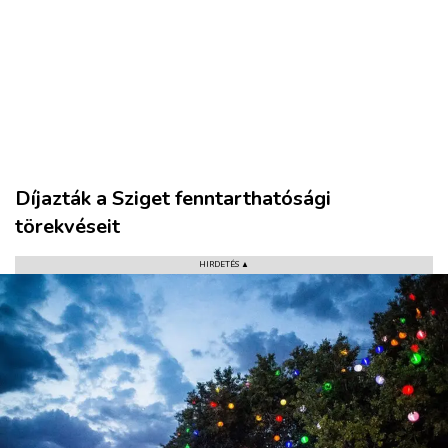
VÁROS
Díjazták a Sziget fenntarthatósági
RÉGIÓ
törekvéseit
SPORT
KULTÚRA
HIRDETÉS ▲
PODCAST
MIX