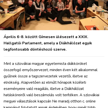
Április 6-8. között Gímesen ülésezett a XXIX.
Hallgatói Parlament, amely a Diákhálózat egyik
legfontosabb döntéshozó szerve.
Mint a szlovákiai magyar egyetemista diákköröket
összefogó ernyőszervezet, minden éven két alkalommal
gyűlnek össze a tagszervezetek vezetői, illetve az
elnökség. Alapvetően az elmúlt hónapok közéleti
eseményeire való reagálás, illetve a Diákhálózat
hatásköreiről való beszámolás volt terítéken. A szlovákiai
megyei választások kapcsán Ne maradj otthon c. online
kampányt folytatott annak érdekében, hogy minél több