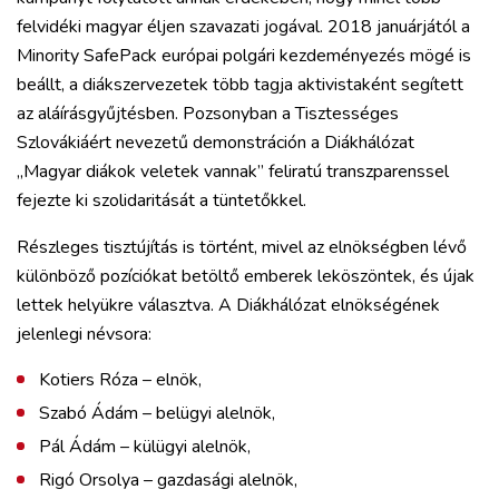
felvidéki magyar éljen szavazati jogával. 2018 januárjától a
Minority SafePack európai polgári kezdeményezés mögé is
beállt, a diákszervezetek több tagja aktivistaként segített
az aláírásgyűjtésben. Pozsonyban a Tisztességes
Szlovákiáért nevezetű demonstráción a Diákhálózat
„Magyar diákok veletek vannak” feliratú transzparenssel
fejezte ki szolidaritását a tüntetőkkel.
Részleges tisztújítás is történt, mivel az elnökségben lévő
különböző pozíciókat betöltő emberek leköszöntek, és újak
lettek helyükre választva. A Diákhálózat elnökségének
jelenlegi névsora:
Kotiers Róza – elnök,
Szabó Ádám – belügyi alelnök,
Pál Ádám – külügyi alelnök,
Rigó Orsolya – gazdasági alelnök,