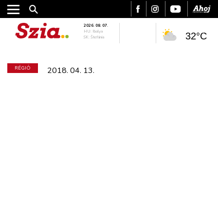
2026. 08. 07.
HU: Ibolya
32°C
SK: Štefánia
RÉGIÓ
2018. 04. 13.