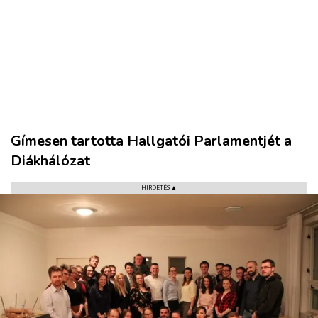
VÁROS
Gímesen tartotta Hallgatói Parlamentjét a
RÉGIÓ
Diákhálózat
SPORT
KULTÚRA
HIRDETÉS ▲
PODCAST
MIX