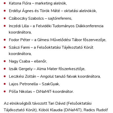
Katona Flóra – marketing alelnök,
Erdélyi Ágnes és Török Máté – oktatási alelnökök,
Czáboczky Szabolcs – sajtóreferens,
Inczédi Lilla – a Felvidéki Tudományos Diákkonferencia
koordinátora,
Fodor Péter – a Gímesi Művelődési Tábor főszervezője,
Szászi Fanni – a Felsőoktatási Tájékoztató Körút
koordinátora,
Nagy Csaba – ellenőr,
Izsák Gergely – Alma Mater főszerkesztője,
Leczkési Zoltán – Angolul tanuló falvak koordinátora,
Lajos Petronella – SzakGyak,
Póša Nikolas – DiNaMiT-koordinátor.
Az elnökségből távozott Tari Dávid (Felsőoktatási
Tájékoztató Körút), Köböl Klaudia (DiNaMiT), Radics Rudolf