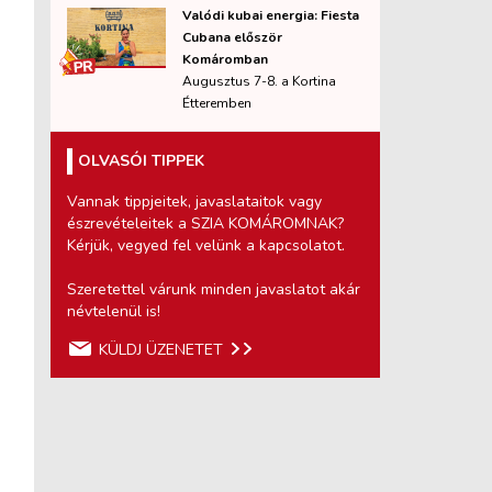
Valódi kubai energia: Fiesta
Cubana először
Komáromban
Augusztus 7-8. a Kortina
Étteremben
OLVASÓI TIPPEK
Vannak tippjeitek, javaslataitok vagy
észrevételeitek a SZIA KOMÁROMNAK?
Kérjük, vegyed fel velünk a kapcsolatot.
Szeretettel várunk minden javaslatot akár
névtelenül is!
KÜLDJ ÜZENETET