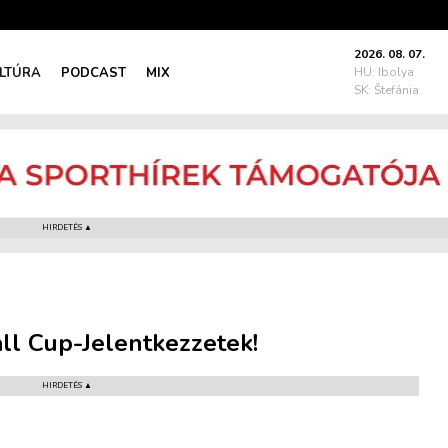
2026. 08. 07.
LTÚRA
PODCAST
MIX
HU: Ibolya
SK: Štefánia
HIRDETÉS ▲
l Cup-Jelentkezzetek!
HIRDETÉS ▲