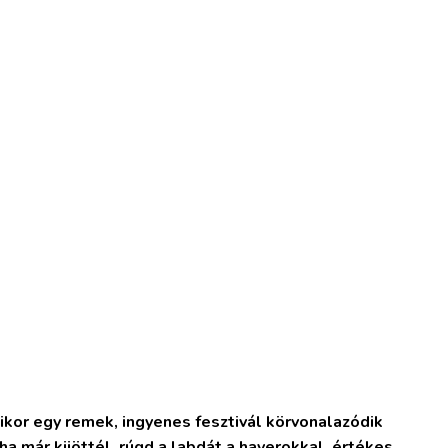
ikor egy remek, ingyenes fesztivál körvonalazódik
 ha már kijöttél, rúgd a labdát a haverokkal, értékes