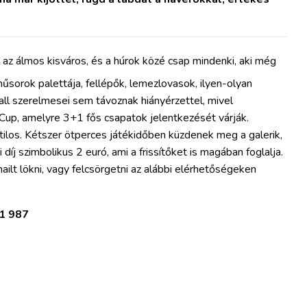
 az álmos kisváros, és a húrok közé csap mindenki, aki még
 műsorok palettája, fellépők, lemezlovasok, ilyen-olyan
ll szerelmesei sem távoznak hiányérzettel, mivel
up, amelyre 3+1 fős csapatok jelentkezését várják.
tilos. Kétszer ötperces játékidőben küzdenek meg a galerik,
díj szimbolikus 2 euró, ami a frissítőket is magában foglalja.
ailt lökni, vagy felcsörgetni az alábbi elérhetőségeken
11 987