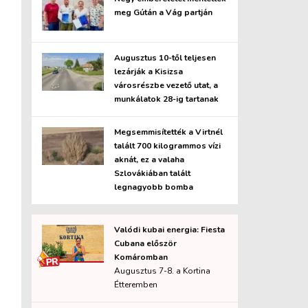
meg Gútán a Vág partján
Augusztus 10-től teljesen
lezárják a Kisizsa
városrészbe vezető utat, a
munkálatok 28-ig tartanak
Megsemmisítették a Virtnél
talált 700 kilogrammos vízi
aknát, ez a valaha
Szlovákiában talált
legnagyobb bomba
Valódi kubai energia: Fiesta
Cubana először
Komáromban
Augusztus 7-8. a Kortina
Étteremben