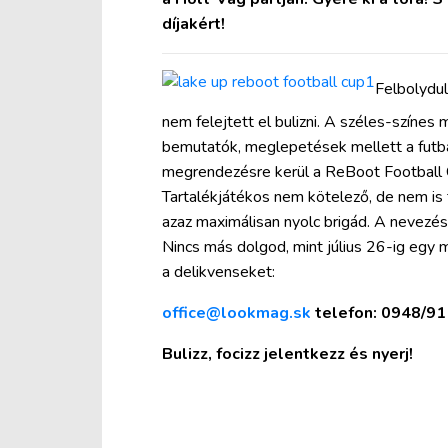
díjakért!
Felbolydul
nem felejtett el bulizni. A széles-színes
bemutatók, meglepetések mellett a futba
megrendezésre kerül a ReBoot Football C
Tartalékjátékos nem kötelező, de nem is 
azaz maximálisan nyolc brigád. A nevezési 
Nincs más dolgod, mint július 26-ig egy m
a delikvenseket:
office@lookmag.sk
telefon
: 0948/9
Bulizz, focizz jelentkezz és nyerj!