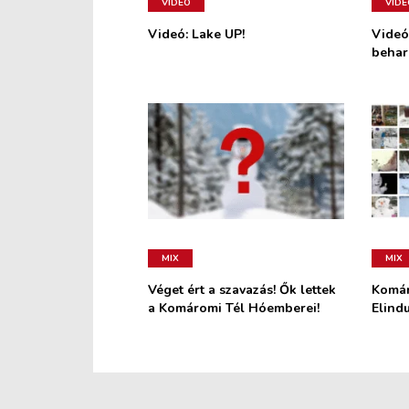
VIDEÓ
VIDE
Videó: Lake UP!
Videó
behar
MIX
MIX
Véget ért a szavazás! Ők lettek
Komár
a Komáromi Tél Hóemberei!
Elindu