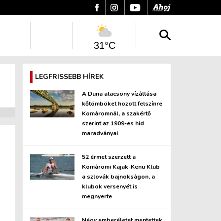
31°C
LEGFRISSEBB HÍREK
A Duna alacsony vízállása
kőtömböket hozott felszínre
Komáromnál, a szakértő
szerint az 1909-es híd
maradványai
52 érmet szerzett a
Komáromi Kajak-Kenu Klub
a szlovák bajnokságon, a
klubok versenyét is
megnyerte
Négy emberéletet mentettek