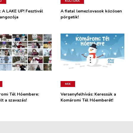
Ó
KULTÚRA
: A LAKE UP! Fesztivál
A fiatal lemezlovasok közösen
angozója
pörgetik!
MIX
omi Tél Hóembere:
Versenyfelhívás: Keressük a
lt a szavazás!
Komáromi Tél Hóemberét!