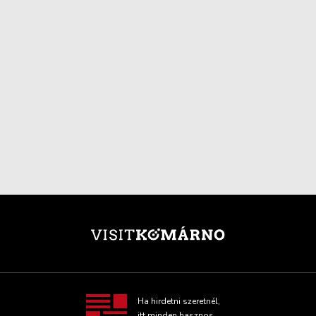
Ha hirdetni szeretnél,
itt minden hasznos