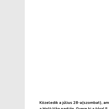
Közeledik a július 28-a(szombat), am
a Holt-Vág partján. Gyere ki a tóra! S