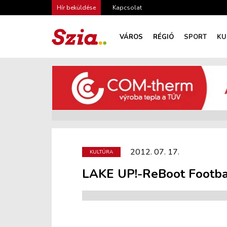
Hír beküldése
Kapcsolat
VÁROS
RÉGIÓ
SPORT
KU
2012. 07. 17.
KULTÚRA
LAKE UP!-ReBoot Footbal