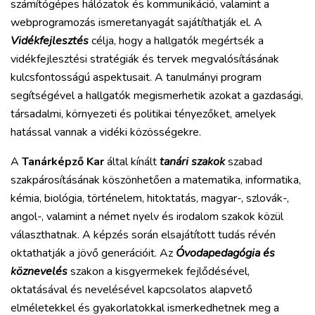
számítógépes hálózatok és kommunikáció, valamint a
webprogramozás ismeretanyagát sajátíthatják el. A
Vidékfejlesztés
célja, hogy a hallgatók megértsék a
vidékfejlesztési stratégiák és tervek megvalósításának
kulcsfontosságú aspektusait. A tanulmányi program
segítségével a hallgatók megismerhetik azokat a gazdasági,
társadalmi, környezeti és politikai tényezőket, amelyek
hatással vannak a vidéki közösségekre.
A
Tanárképző Kar
által kínált
tanári szakok
szabad
szakpárosításának köszönhetően a matematika, informatika,
kémia, biológia, történelem, hitoktatás, magyar-, szlovák-,
angol-, valamint a német nyelv és irodalom szakok közül
választhatnak. A képzés során elsajátított tudás révén
oktathatják a jövő generációit. Az
Óvodapedagógia és
köznevelés
szakon a kisgyermekek fejlődésével,
oktatásával és nevelésével kapcsolatos alapvető
elméletekkel és gyakorlatokkal ismerkedhetnek meg a