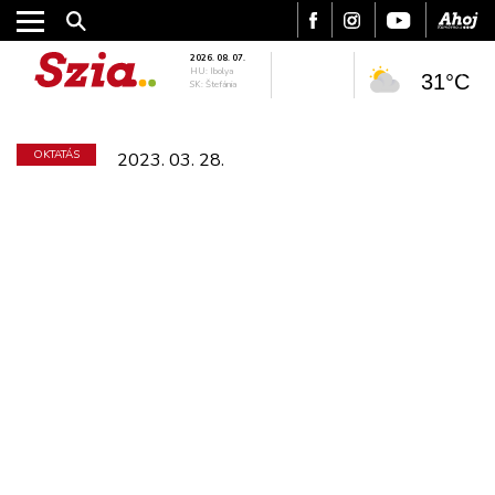
2026. 08. 07.
HU: Ibolya
31°C
SK: Štefánia
OKTATÁS
2023. 03. 28.