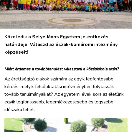
VÁROS
RÉGIÓ
SPORT
KULTÚRA
PODCAST
Közeledik a Selye János Egyetem jelentkezési
MIX
határideje. Válaszd az észak-komáromi
intézmény
képzéseit!
Miért érdemes a továbbtanulást választani a középiskola után?
Az érettségiző diákok számára az egyik legfontosabb
kérdés, melyik felsőoktatási intézményben folytassák
tovább tanulmányaikat? Az egyetemi évek sora az életünk
egyik legfontosabb, legemlékezetesebb és legszebb
időszaka lehet.