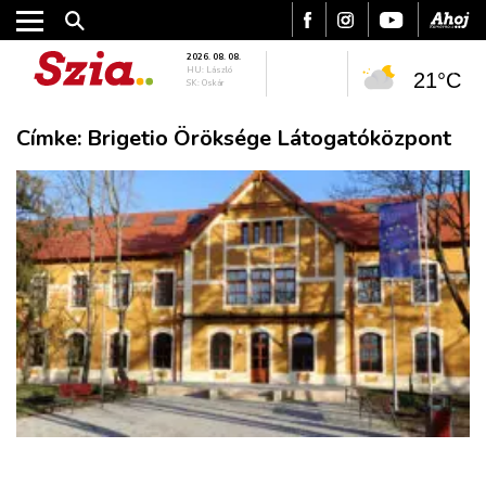
2026. 08. 08.
HU: László
21°C
SK: Oskár
Címke:
Brigetio Öröksége Látogatóközpont