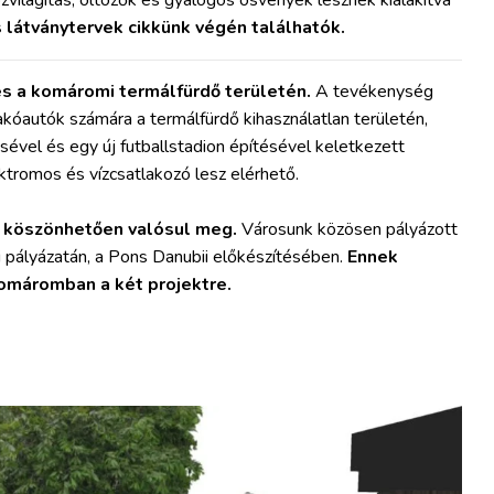
világítás, öltözők és gyalogos ösvények lesznek kialakítva
 látványtervek cikkünk végén találhatók.
és a komáromi termálfürdő területén.
A tevékenység
lakóautók számára a termálfürdő kihasználatlan területén,
ével és egy új futballstadion építésével keletkezett
ktromos és vízcsatlakozó lesz elérhető.
k köszönhetően valósul meg.
Városunk közösen pályázott
kai pályázatán, a Pons Danubii előkészítésében.
Ennek
Komáromban a két projektre.