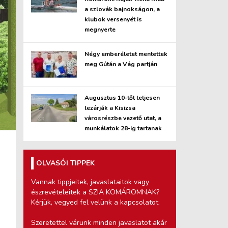
a szlovák bajnokságon, a
klubok versenyét is
megnyerte
Négy emberéletet mentettek
meg Gútán a Vág partján
Augusztus 10-től teljesen
lezárják a Kisizsa
városrészbe vezető utat, a
munkálatok 28-ig tartanak
OLVASÓI TIPPEK
Vannak tippjeitek, javaslataitok vagy
észrevételeitek a SZIA KOMÁROMNAK?
Kérjük, vegyed fel velünk a kapcsolatot.
Szeretettel várunk minden javaslatot akár