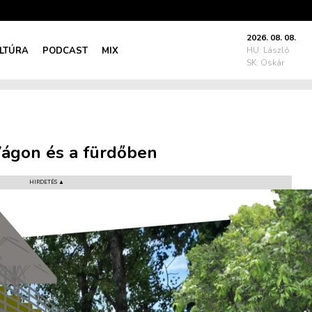
2026. 08. 08.
LTÚRA
PODCAST
MIX
HU: László
SK: Oskár
Vágon és a fürdőben
HIRDETÉS ▲