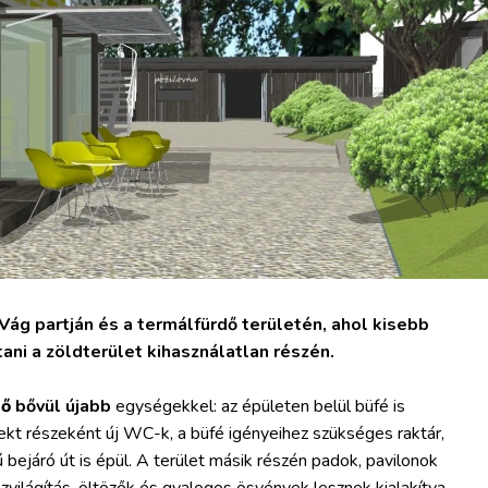
Vág partján és a termálfürdő területén, ahol kisebb
ni a zöldterület kihasználatlan részén.
ző
bővül újabb
egységekkel: az épületen belül büfé is
ojekt részeként új WC-k, a büfé igényeihez szükséges raktár,
bejáró út is épül. A terület másik részén padok, pavilonok