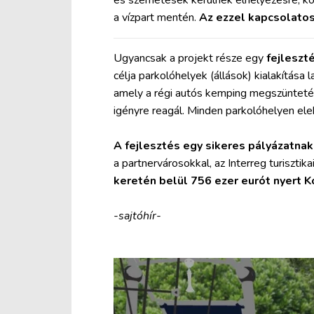
és szemetesek kerülnek elhelyezésre, köz
a vízpart mentén.
Az ezzel kapcsolatos
Ugyancsak a projekt része egy
fejleszt
célja parkolóhelyek (állások) kialakítása 
amely a régi autós kemping megszüntetés
igényre reagál. Minden parkolóhelyen ele
A fejlesztés egy sikeres pályázatna
a partnervárosokkal, az Interreg turiszti
keretén belül 756 ezer eurót nyert 
-sajtóhír-