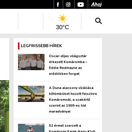
30°C
LEGFRISSEBB HÍREK
Oscar-díjas világsztár
érkezett Komáromba –
Eddie Redmayne az
erődökben forgat
A Duna alacsony vízállása
kőtömböket hozott felszínre
Komáromnál, a szakértő
szerint az 1909-es híd
maradványai
52 érmet szerzett a
Komáromi Kajak-Kenu Klub