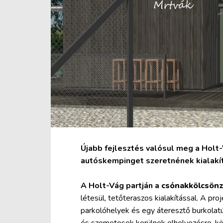
Újabb fejlesztés valósul meg a Holt-
autóskempinget szeretnének kialakíta
A Holt-Vág partján a
csónakkölcsön
létesül, tetőteraszos kialakítással. A pr
parkolóhelyek és egy áteresztő burkolatú 