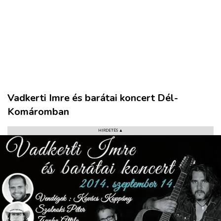
VÁROS
RÉGIÓ
SPORT
KULTÚRA
Vadkerti Imre és barátai koncert Dél-
PODCAST
Komáromban
MIX
HIRDETÉS ▲