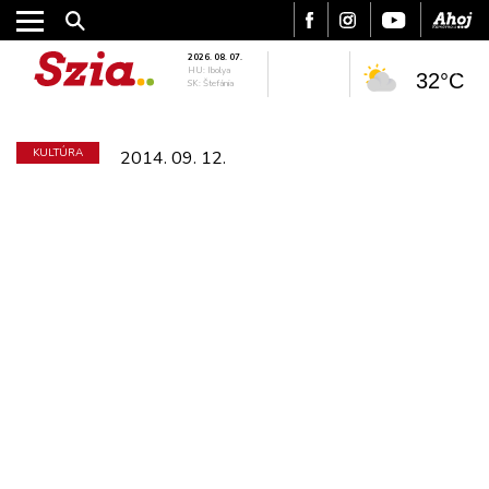
2026. 08. 07.
HU: Ibolya
32°C
SK: Štefánia
KULTÚRA
2014. 09. 12.