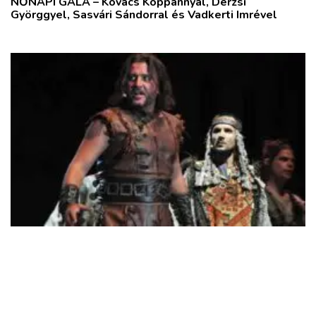
NŐNAPI GÁLA – Kovács Koppánnyal, Derzsi
Györggyel, Sasvári Sándorral és Vadkerti Imrével