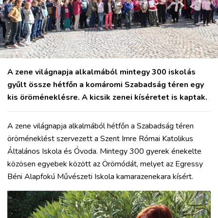
A zene világnapja alkalmából mintegy 300 iskolás
gyűlt össze hétfőn a komáromi Szabadság téren egy
kis öröméneklésre. A kicsik zenei kíséretet is kaptak.
A zene világnapja alkalmából hétfőn a Szabadság téren
öröméneklést szervezett a Szent Imre Római Katolikus
Általános Iskola és Óvoda. Mintegy 300 gyerek énekelte
közösen egyebek között az Örömódát, melyet az Egressy
Béni Alapfokú Művészeti Iskola kamarazenekara kísért.