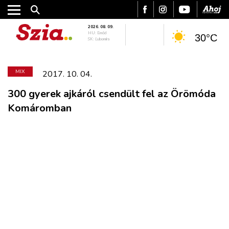
2026. 08. 09.
HU: Emőd
30°C
SK: Ľubomíra
MIX
2017. 10. 04.
300 gyerek ajkáról csendült fel az Örömóda
Komáromban