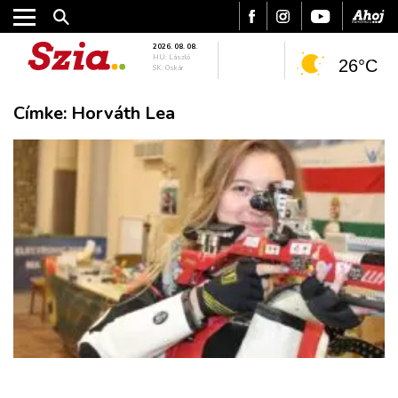
2026. 08. 08.
HU: László
26°C
SK: Oskár
Címke:
Horváth Lea