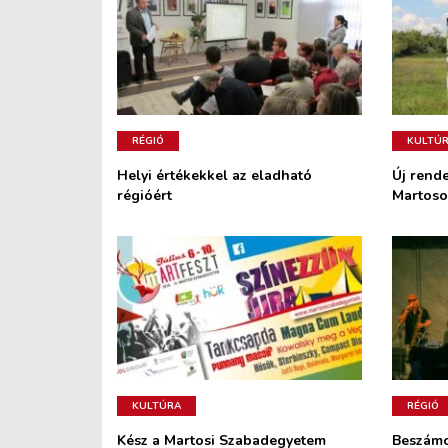
RÉGIÓ
KULTÚ
Helyi értékekkel az eladható
Új rend
régióért
Martos
KULTÚRA
RÉGIÓ
Kész a Martosi Szabadegyetem
Beszámo