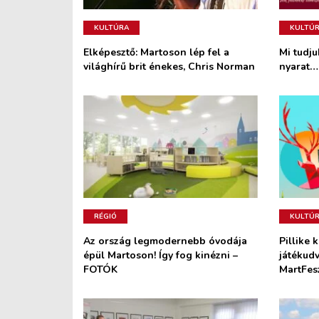
KULTÚRA
KULTÚ
Elképesztő: Martoson lép fel a
Mi tudj
világhírű brit énekes, Chris Norman
nyarat…
RÉGIÓ
KULTÚ
Az ország legmodernebb óvodája
Pillike 
épül Martoson! Így fog kinézni –
játékudv
FOTÓK
MartFes