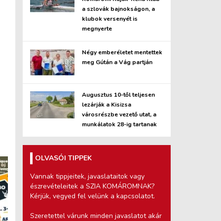
a szlovák bajnokságon, a
klubok versenyét is
megnyerte
Négy emberéletet mentettek
meg Gútán a Vág partján
Augusztus 10-től teljesen
lezárják a Kisizsa
városrészbe vezető utat, a
munkálatok 28-ig tartanak
OLVASÓI TIPPEK
Vannak tippjeitek, javaslataitok vagy
észrevételeitek a SZIA KOMÁROMNAK?
Kérjük, vegyed fel velünk a kapcsolatot.
Szeretettel várunk minden javaslatot akár