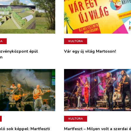
RA
KULTÚRA
ezvényközpont épül
Vár egy új világ Martoson!
on
KULTÚRA
ló sok képpel: Martfeszti
Martfeszt – Milyen volt a szerdai 