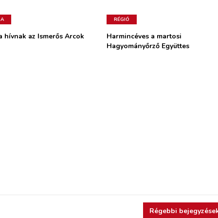
RA
RÉGIÓ
a hívnak az Ismerős Arcok
Harmincéves a martosi
Hagyományőrző Együttes
Régebbi bejegyzése