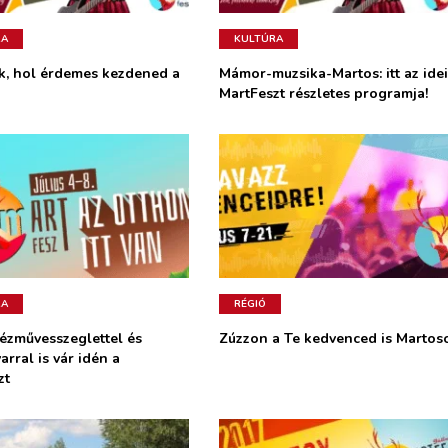
RA
KULTÚRA
uk, hol érdemes kezdened a
Mámor-muzsika-Martos: itt az idei
MartFeszt részletes programja!
RA
RÉGIÓ
kézművesszeglettel és
Zúzzon a Te kedvenced is Martos
arral is vár idén a
zt