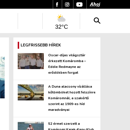
32°C
LEGFRISSEBB HÍREK
Oscar-díjas világsztár
érkezett Komáromba –
Eddie Redmayne az
erődökben forgat
A Duna alacsony vízállása
kőtömböket hozott felszínre
Komáromnál, a szakértő
szerint az 1909-es híd
maradványai
52 érmet szerzett a
Komáromi Kajak-Kenu Klub