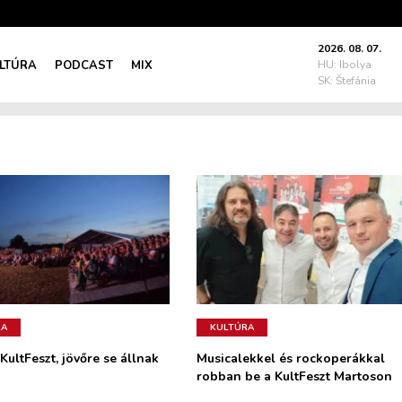
2026. 08. 07.
LTÚRA
PODCAST
MIX
HU: Ibolya
SK: Štefánia
RA
KULTÚRA
KultFeszt, jövőre se állnak
Musicalekkel és rockoperákkal
robban be a KultFeszt Martoson