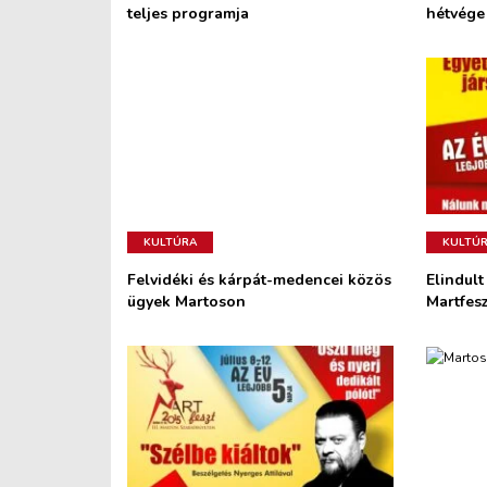
teljes programja
hétvége
KULTÚRA
KULTÚ
Felvidéki és kárpát-medencei közös
Elindult
ügyek Martoson
Martfesz