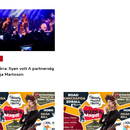
ria: Ilyen volt A partnerség
lja Martoson