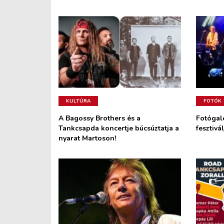
KULTÚRA
FOTÓK
A Bagossy Brothers és a
Fotógalé
Tankcsapda koncertje búcsúztatja a
fesztivá
nyarat Martoson!