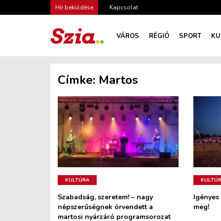
Hír beküldése
Kapcsolat
VÁROS
RÉGIÓ
SPORT
KU
Címke:
Martos
KULTÚRA
KULTÚ
Szabadság, szeretem! – nagy
Igényes 
népszerűségnek örvendett a
meg!
martosi nyárzáró programsorozat