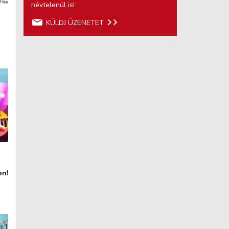
névtelenül is!
KÜLDJ ÜZENETET
on!