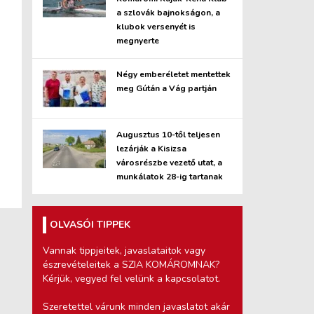
a szlovák bajnokságon, a
klubok versenyét is
megnyerte
Négy emberéletet mentettek
meg Gútán a Vág partján
Augusztus 10-től teljesen
lezárják a Kisizsa
városrészbe vezető utat, a
munkálatok 28-ig tartanak
OLVASÓI TIPPEK
Vannak tippjeitek, javaslataitok vagy
észrevételeitek a SZIA KOMÁROMNAK?
Kérjük, vegyed fel velünk a kapcsolatot.
Szeretettel várunk minden javaslatot akár