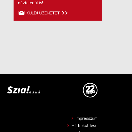
névtelenül is!
KÜLDJ ÜZENETET
Impresszum
Hír beküldése