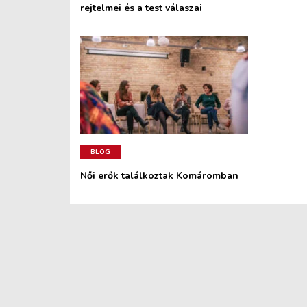
rejtelmei és a test válaszai
BLOG
Női erők találkoztak Komáromban