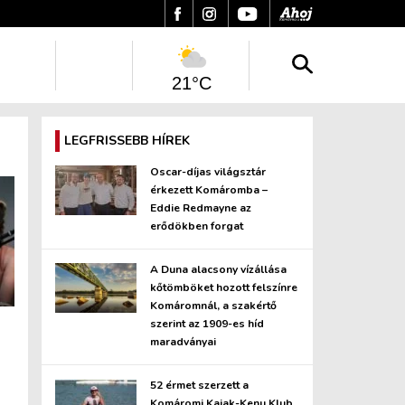
21°C
LEGFRISSEBB HÍREK
Oscar-díjas világsztár
érkezett Komáromba –
Eddie Redmayne az
erődökben forgat
A Duna alacsony vízállása
kőtömböket hozott felszínre
Komáromnál, a szakértő
szerint az 1909-es híd
maradványai
52 érmet szerzett a
Komáromi Kajak-Kenu Klub