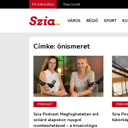
Hír beküldése
Kapcsolat
VÁROS
RÉGIÓ
SPORT
KU
Címke:
önismeret
PODCAST
PODCA
Szia Podcast: Megfoghatatlan erő
Szia Pod
szilárd alapokon nyugvó
tükörké
izomteszteléssel – a kineziológia