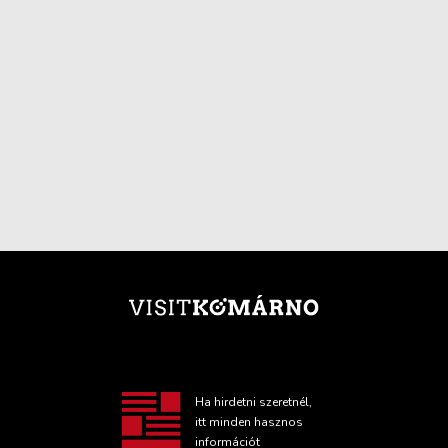
Ha hirdetni szeretnél,
itt minden hasznos
információt