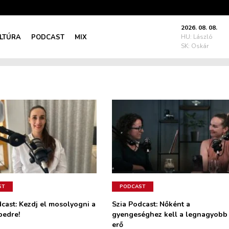
2026. 08. 08.
LTÚRA
PODCAST
MIX
HU: László
SK: Oskár
ST
PODCAST
cast: Kezdj el mosolyogni a
Szia Podcast: Nőként a
pedre!
gyengeséghez kell a legnagyobb
erő