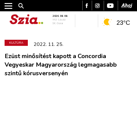
2026. 08. 08.
HU: László
23°C
SK: Oskár
KULTÚRA
2022. 11. 25.
Ezüst minősítést kapott a Concordia
Vegyeskar Magyarország legmagasabb
szintű kórusversenyén