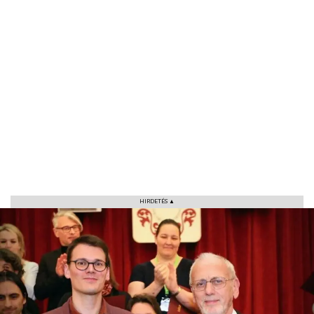
VÁROS
RÉGIÓ
SPORT
HIRDETÉS ▲
KULTÚRA
PODCAST
MIX