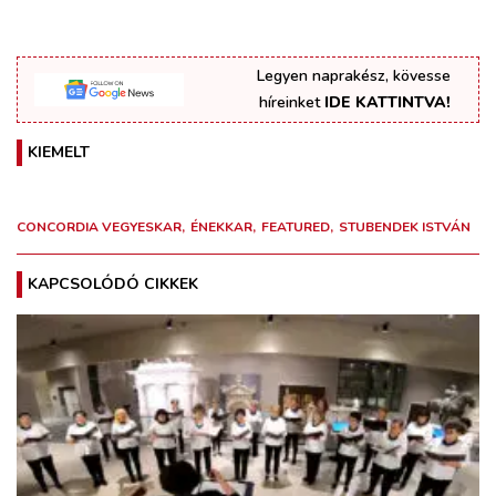
Legyen naprakész, kövesse
híreinket
IDE KATTINTVA!
KIEMELT
CONCORDIA VEGYESKAR
ÉNEKKAR
FEATURED
STUBENDEK ISTVÁN
KAPCSOLÓDÓ CIKKEK