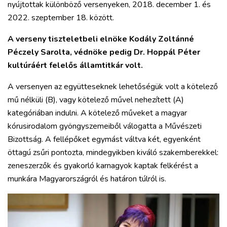
nyújtottak különböző versenyeken, 2018. december 1. és
2022. szeptember 18. között.
A verseny tiszteletbeli elnöke Kodály Zoltánné
Péczely Sarolta, védnöke pedig Dr. Hoppál Péter
kultúráért felelős államtitkár volt.
A versenyen az együtteseknek lehetőségük volt a kötelező
mű nélküli (B), vagy kötelező művel nehezített (A)
kategóriában indulni. A kötelező műveket a magyar
kórusirodalom gyöngyszemeiből válogatta a Művészeti
Bizottság. A fellépőket egymást váltva két, egyenként
öttagú zsűri pontozta, mindegyikben kiváló szakemberekkel:
zeneszerzők és gyakorló karnagyok kaptak felkérést a
munkára Magyarországról és határon túlról is.