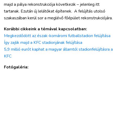
majd a pálya rekonstrukciója következik – jelenleg itt
RÉGIÓ
tartanak. Ezután új lelátókat építenek. A felújítás utolsó
SPORT
szakaszában kerül sor a meglévő főépület rekonstrukciójára.
KULTÚRA
PODCAST
Korábbi cikkeink a témával kapcsolatban:
MIX
Megkezdődött az észak-komáromi futballstadion felújítása
Így zajlik majd a KFC stadionjának felújítása
5,9 millió eurót kaphat a magyar államtól stadionfelújításra a
KFC
Fotógaléria: