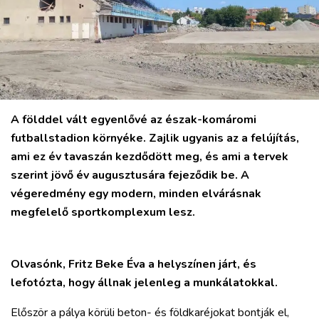
A földdel vált egyenlővé az észak-komáromi
futballstadion környéke. Zajlik ugyanis az a felújítás,
ami ez év tavaszán kezdődött meg, és ami a tervek
szerint jövő év augusztusára fejeződik be. A
végeredmény egy modern, minden elvárásnak
megfelelő sportkomplexum lesz.
Olvasónk, Fritz Beke Éva a helyszínen járt, és
lefotózta, hogy állnak jelenleg a munkálatokkal.
Először a pálya körüli beton- és földkaréjokat bontják el,
VÁROS