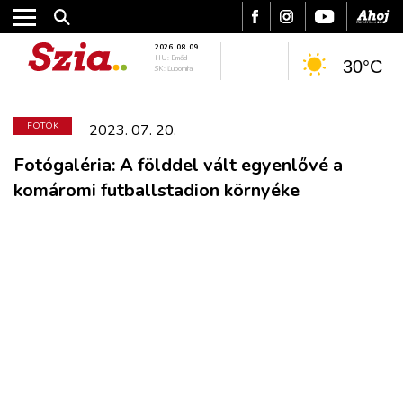
2026. 08. 09.
HU: Emőd
30°C
SK: Ľubomíra
FOTÓK
2023. 07. 20.
Fotógaléria: A földdel vált egyenlővé a
komáromi futballstadion környéke