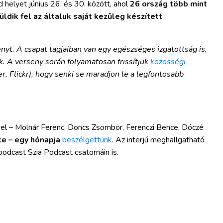
 helyet június 26. és 30. között, ahol
26 ország több mint
ldik fel az általuk saját kezűleg készített
yt. A csapat tagjaiban van egy egészséges izgatottság is,
. A verseny során folyamatosan frissítjük
közösségi
r, Flickr), hogy senki se maradjon le a legfontosabb
kkel – Molnár Ferenc, Doncs Zsombor, Ferenczi Bence, Dóczé
e – egy hónapja
beszélgettünk
. Az interjú meghallgatható
podcast Szia Podcast csatornáin is.