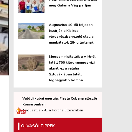
meg Gútán a Vág partján
Augusztus 10-től teljesen
lezárják a Kisizsa
városrészbe vezető utat, a
munkálatok 28-ig tartanak
Megsemmisítették a Virtnél
talált 700 kilogrammos vízi
aknát, ez a valaha
Szlovákiában talált
legnagyobb bomba
Valódi kubai energia: Fiesta Cubana először
Komáromban
Augusztus 7-8. a Kortina Étteremben
OLVASÓI TIPPEK