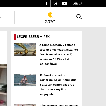
a
30°C
LEGFRISSEBB HÍREK
A Duna alacsony vízállása
kőtömböket hozott felszínre
Komáromnál, a szakértő
szerint az 1909-es híd
maradványai
52 érmet szerzett a
Komáromi Kajak-Kenu Klub
a szlovák bajnokságon, a
klubok versenyét is
megnyerte
Négy emberéletet mentettek