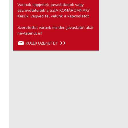
Vannak tippjeitek, javaslataitok vagy
észrevételeitek a SZIA KOMÁROMNAK?
Kérjük, vegyed fel velünk a kapcsolatot.
Szeretettel várunk minden javaslatot akár
névtelenül is!
KÜLDJ ÜZENETET