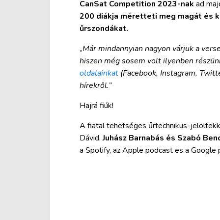
CanSat Competition 2023-nak
ad majd
200 diákja méretteti meg magát és kü
űrszondákat.
„
Már mindannyian nagyon várjuk a versen
hiszen még sosem volt ilyenben részünk
oldalainkat
(Facebook, Instagram, Twitte
hírekről.”
Hajrá fiúk!
A fiatal tehetséges űrtechnikus-jelölte
Dávid,
Juhász Barnabás és Szabó Benc
a Spotify, az Apple podcast es a Google 