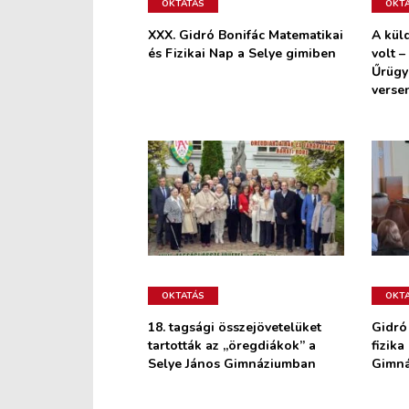
OKTATÁS
OKT
XXX. Gidró Bonifác Matematikai
A kül
és Fizikai Nap a Selye gimiben
volt –
Űrügy
verse
OKTATÁS
OKT
18. tagsági összejövetelüket
Gidró
tartották az „öregdiákok” a
fizika
Selye János Gimnáziumban
Gimn