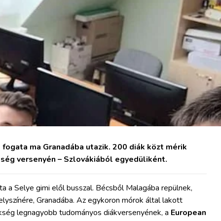
 fogata ma Granadába utazik. 200 diák közt mérik
ség versenyén – Szlovákiából egyedüliként.
a a Selye gimi elől busszal. Bécsből Malagába repülnek,
lyszínére, Granadába. Az egykoron mórok által lakott
nökség legnagyobb tudományos diákversenyének, a
European