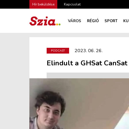
Hír beküldése
Kapcsolat
VÁROS
RÉGIÓ
SPORT
KU
2023. 06. 26.
PODCAST
Elindult a GHSat CanSat