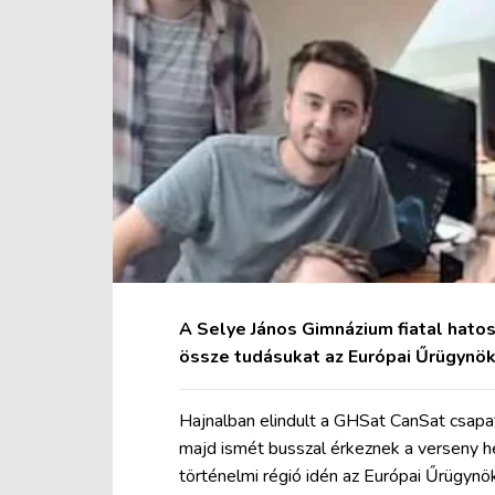
A Selye János Gimnázium fiatal hatos
össze tudásukat az Európai Űrügynök
Hajnalban elindult a GHSat CanSat csapat
majd ismét busszal érkeznek a verseny he
történelmi régió idén az Európai Űrügy