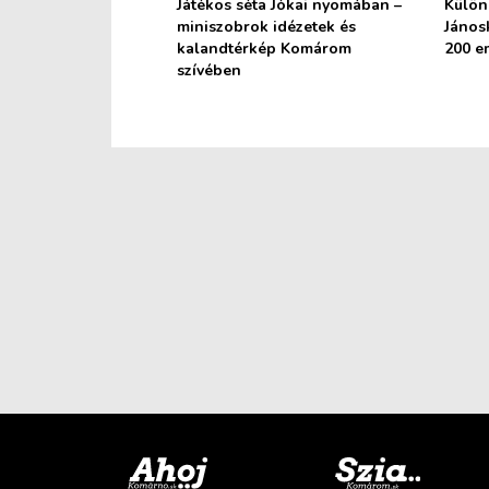
Játékos séta Jókai nyomában –
Különl
miniszobrok idézetek és
János
kalandtérkép Komárom
200 em
szívében