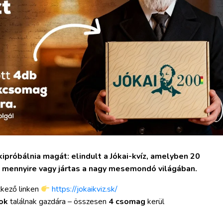
ipróbálnia magát: elindult a Jókai-kvíz, amelyben 20
i mennyire vagy jártas a nagy mesemondó világában.
etkező linken
https://jokaikviz.sk/
ok
találnak gazdára – összesen
4 csomag
kerül