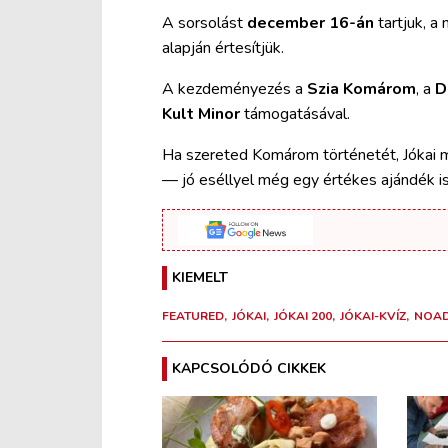
A sorsolást
december 16-án
tartjuk, a
alapján értesítjük.
A kezdeményezés a
Szia Komárom
, a
D
Kult Minor
támogatásával.
Ha szereted Komárom történetét, Jókai mű
— jó eséllyel még egy értékes ajándék is
KIEMELT
FEATURED
JÓKAI
JÓKAI 200
JÓKAI-KVÍZ
NOA
KAPCSOLÓDÓ CIKKEK