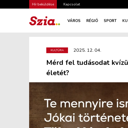
Hír beküldése
Kapcsolat
VÁROS
RÉGIÓ
SPORT
KU
2025. 12. 04.
KULTÚRA
Mérd fel tudásodat kvíz
életét?