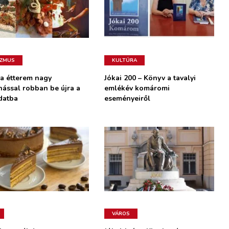
IZMUS
KULTÚRA
la étterem nagy
Jókai 200 – Könyv a tavalyi
nással robban be újra a
emlékév komáromi
datba
eseményeiről
VÁROS