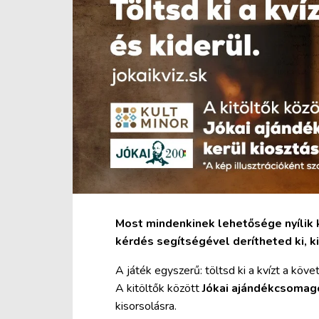
Most mindenkinek lehetősége nyílik k
kérdés segítségével derítheted ki, k
A játék egyszerű: töltsd ki a kvízt a köv
A kitöltők között
Jókai ajándékcsomag
kisorsolásra.