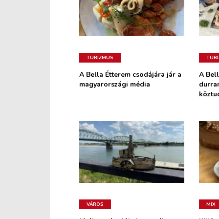
TURIZMUS
TUR
A Bella Étterem csodájára jár a
A Bel
magyarországi média
durra
köztu
VÁROS
MIX