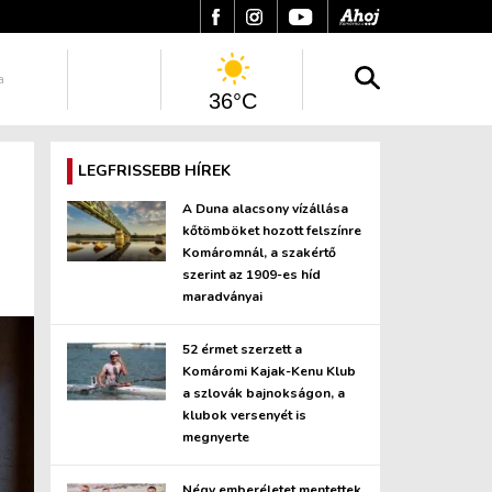
a
36°C
LEGFRISSEBB HÍREK
A Duna alacsony vízállása
kőtömböket hozott felszínre
Komáromnál, a szakértő
szerint az 1909-es híd
maradványai
52 érmet szerzett a
Komáromi Kajak-Kenu Klub
a szlovák bajnokságon, a
klubok versenyét is
megnyerte
Négy emberéletet mentettek