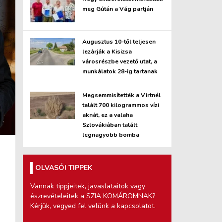
meg Gútán a Vág partján
Augusztus 10-től teljesen
lezárják a Kisizsa
városrészbe vezető utat, a
munkálatok 28-ig tartanak
Megsemmisítették a Virtnél
talált 700 kilogrammos vízi
aknát, ez a valaha
Szlovákiában talált
legnagyobb bomba
OLVASÓI TIPPEK
Vannak tippjeitek, javaslataitok vagy
észrevételeitek a SZIA KOMÁROMNAK?
Kérjük, vegyed fel velünk a kapcsolatot.