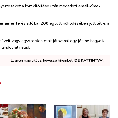
 nyerteseket a kvíz kitöltése után megadott email-címek
unamente
és a
Jókai 200
együttműködésében jött létre, a
veit vagy egyszerűen csak játszanál egy jót, ne hagyd ki
 landolhat nálad.
Legyen naprakész, kövesse híreinket
IDE KATTINTVA!
D