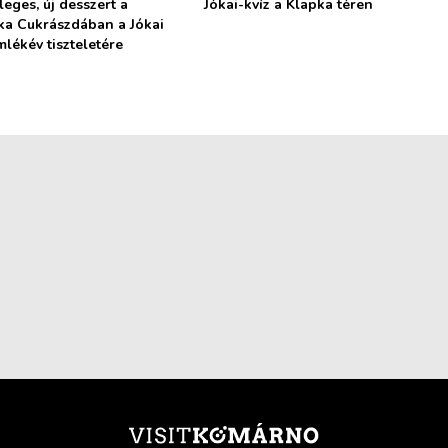
eges, új desszert a
Jókai-kvíz a Klapka téren
ka Cukrászdában a Jókai
lékév tiszteletére