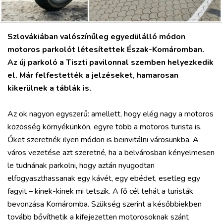
VÁROS
Szlovákiában valószínűleg egyedülálló módon
RÉGIÓ
motoros parkolót létesítettek Észak-Komáromban.
SPORT
Az új parkoló a Tiszti pavilonnal szemben helyezkedik
KULTÚRA
el. Már felfestették a jelzéseket, hamarosan
PODCAST
kikerülnek a táblák is.
MIX
Az ok nagyon egyszerű: amellett, hogy elég nagy a motoros
közösség környékünkön, egyre több a motoros turista is.
Őket szeretnék ilyen módon is beinvitálni városunkba. A
város vezetése azt szeretné, ha a belvárosban kényelmesen
le tudnának parkolni, hogy aztán nyugodtan
elfogyaszthassanak egy kávét, egy ebédet, esetleg egy
fagyit – kinek-kinek mi tetszik. A fő cél tehát a turisták
bevonzása Komáromba. Szükség szerint a későbbiekben
tovább bővíthetik a kifejezetten motorosoknak szánt