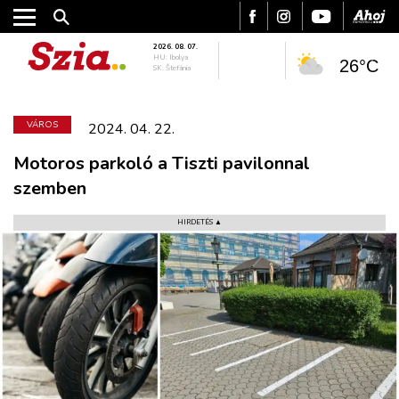
2026. 08. 07.
HU: Ibolya
26°C
SK: Štefánia
VÁROS
2024. 04. 22.
Motoros parkoló a Tiszti pavilonnal
szemben
HIRDETÉS ▲