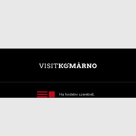
Ha hirdetni szeretnél,
itt minden hasznos
információt
megtalálsz!
TOVÁBBI INFORMÁCIÓ