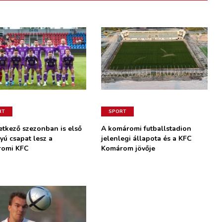
RT
SPORT
etkező szezonban is első
A komáromi futballstadion
yú csapat lesz a
jelenlegi állapota és a KFC
romi KFC
Komárom jövője