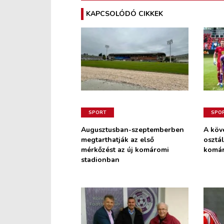
KAPCSOLÓDÓ CIKKEK
SPORT
SPO
Augusztusban-szeptemberben
A köv
megtarthatják az első
osztál
mérkőzést az új komáromi
komá
stadionban