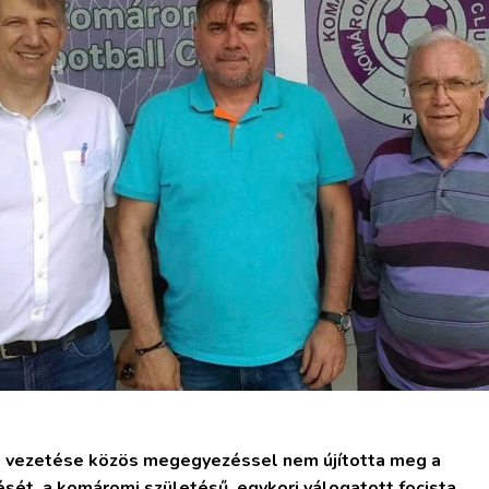
b vezetése közös megegyezéssel nem újította meg a
sét, a komáromi születésű, egykori válogatott focista