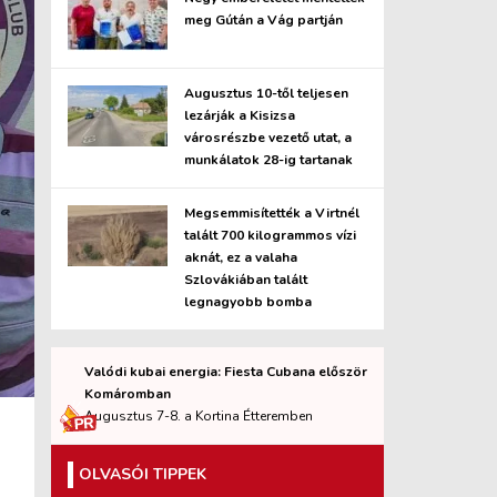
meg Gútán a Vág partján
Augusztus 10-től teljesen
lezárják a Kisizsa
városrészbe vezető utat, a
munkálatok 28-ig tartanak
Megsemmisítették a Virtnél
talált 700 kilogrammos vízi
aknát, ez a valaha
Szlovákiában talált
legnagyobb bomba
Valódi kubai energia: Fiesta Cubana először
Komáromban
Augusztus 7-8. a Kortina Étteremben
OLVASÓI TIPPEK