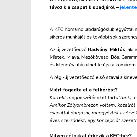
távozik a csapat kispadjáról –
jelente
A KFC Komárno labdarúgóklub egyúttal m
sikeres munkáját és további sok szerencsé
Az új vezetőedző
Radványi Miklós
, aki
Místek, Miava, Mezőkövesd, Bős, Garammen
és kilenc év után ülhet le újra a komáromi
A régi-új vezetőedző első szavai a kinev
Miért fogadta el a felkérést?
Korrekt megbeszéléseket tartottunk, m
Amikor Zólyombrézón voltam, közelről l
csapattal dolgozni, meggyőztek az érvek
éves szerződést, egy koncepciót szeretné
Milyen célokkal érkezik a KFC-hez?