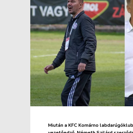
Miután a KFC Komárno labdarúgóklu
vezetőedző, Németh Szilárd szerződé