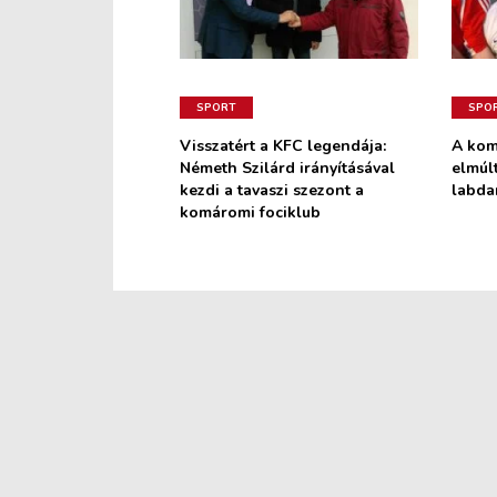
SPORT
SPO
Visszatért a KFC legendája:
A kom
Németh Szilárd irányításával
elmúl
kezdi a tavaszi szezont a
labda
komáromi fociklub