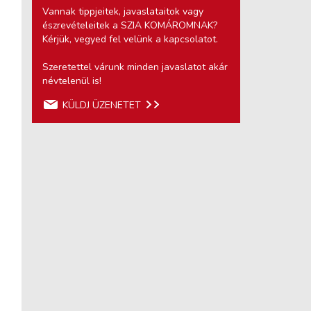
Vannak tippjeitek, javaslataitok vagy
észrevételeitek a SZIA KOMÁROMNAK?
Kérjük, vegyed fel velünk a kapcsolatot.
Szeretettel várunk minden javaslatot akár
névtelenül is!
KÜLDJ ÜZENETET