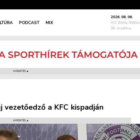
2026. 08. 06.
LTÚRA
PODCAST
MIX
HU: Berta, Bettin
SK: Jozefína
HIRDETÉS ▲
új vezetőedző a KFC kispadján
HIRDETÉS ▲