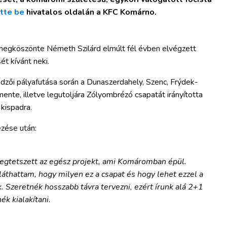
tte be
hivatalos oldalán a KFC Komárno.
egköszönte Németh Szilárd elmúlt fél évben elvégzett
t kívánt neki.
 edzői pályafutása során a Dunaszerdahely, Szenc, Frýdek-
te, illetve legutoljára Zólyombrézó csapatát irányította
 kispadra.
ezése után:
egtetszett az egész projekt, ami Komáromban épül.
áthattam, hogy milyen ez a csapat és hogy lehet ezzel a
. Szeretnék hosszabb távra tervezni, ezért írunk alá 2+1
k kialakítani.