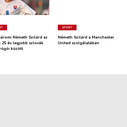
RT
SPORT
áromi Németh Szilárd az
Németh Szilárd a Manchester
t 25 év legjobb szlovák
United szolgálatában
rúgói között