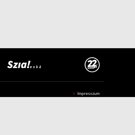
Impresszum
Hír beküldése
Kapcsolat
Adatvédelmi nyilatkozat