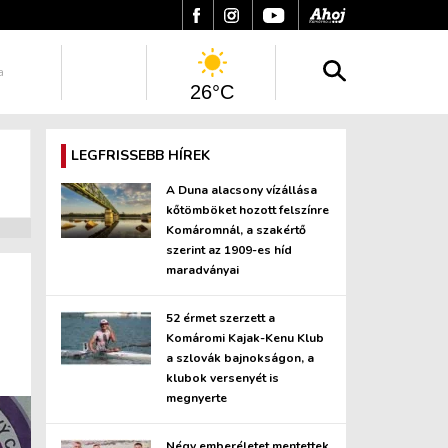
a
26°C
LEGFRISSEBB HÍREK
A Duna alacsony vízállása
kőtömböket hozott felszínre
Komáromnál, a szakértő
szerint az 1909-es híd
maradványai
52 érmet szerzett a
Komáromi Kajak-Kenu Klub
a szlovák bajnokságon, a
klubok versenyét is
megnyerte
Négy emberéletet mentettek