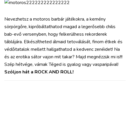
Nevezhetsz a motoros barbár játékokra, a kemény
sörpörgőre, kipróbáltathatod magad a legerősebb chilis
bab-evő versenyben, hogy felkerülhess rekorderek
táblájára. Elkészítheted álmaid tetoválását, finom étkek és
védőitatalok mellett hallgathatod a kedvenc zenéidet! Na
és az erotika sátor vajon mit takar? Majd megnézzük mi is!!!
Szép hétvége, várnak Téged is gyalog vagy vasparipával!
Szóljon hát a ROCK AND ROLL!