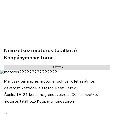
VÁROS
RÉGIÓ
SPORT
KULTÚRA
Nemzetközi motoros találkozó
PODCAST
Koppánymonostoron
MIX
HIRDETÉS ▲
Már csak pár nap és motorhangok verik fel az álmos
kisvárost, kezdődik a szezon, készüljetek!!
Április 19-21 kerül megrendezésre a XXI. Nemzetközi
motoros találkozó Koppánymonostoron.