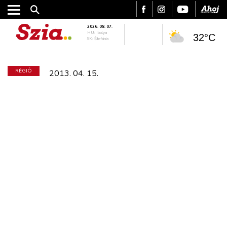
2026. 08. 07.
HU: Ibolya
32°C
SK: Štefánia
RÉGIÓ
2013. 04. 15.