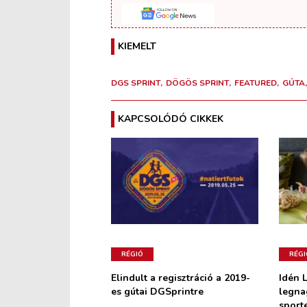
KIEMELT
DGS SPRINT
DÖGÖS SPRINT
FEATURED
GÚTA
KAPCSOLÓDÓ CIKKEK
RÉGIÓ
RÉGI
Elindult a regisztráció a 2019-
Idén L
es gútai DGSprintre
legna
sport