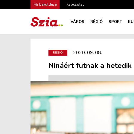
Hír beküldése
Kapcsolat
VÁROS
RÉGIÓ
SPORT
KU
2020. 09. 08.
RÉGIÓ
Nináért futnak a hetedik