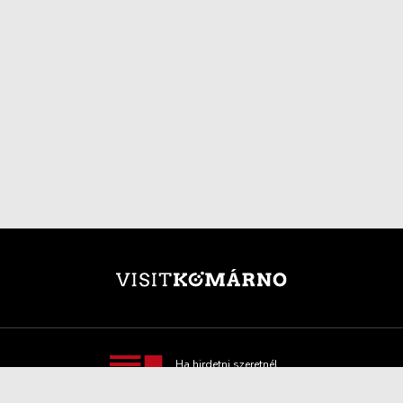
Ha hirdetni szeretnél,
itt minden hasznos
információt