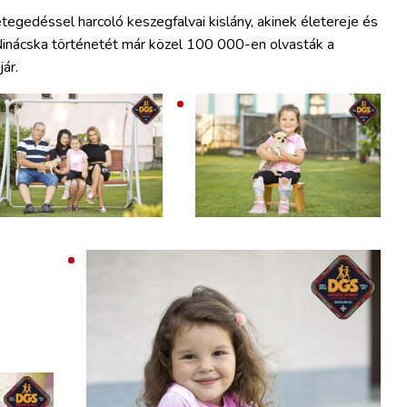
gedéssel harcoló keszegfalvai kislány, akinek életereje és
Ninácska történetét már közel 100 000-en olvasták a
ár.