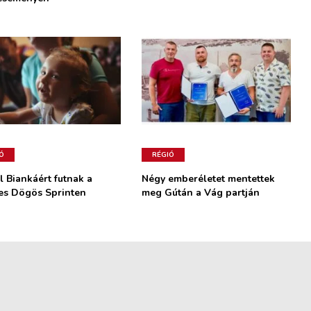
Ó
RÉGIÓ
l Biankáért futnak a
Négy emberéletet mentettek
es Dögös Sprinten
meg Gútán a Vág partján