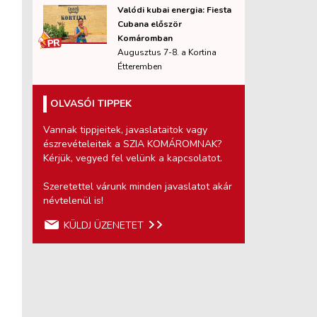
Valódi kubai energia: Fiesta
Cubana először
Komáromban
Augusztus 7-8. a Kortina
Étteremben
OLVASÓI TIPPEK
Vannak tippjeitek, javaslataitok vagy
észrevételeitek a SZIA KOMÁROMNAK?
Kérjük, vegyed fel velünk a kapcsolatot.
Szeretettel várunk minden javaslatot akár
névtelenül is!
KÜLDJ ÜZENETET