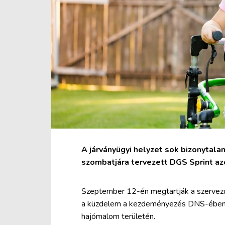
A járványügyi helyzet sok bizonytala
szombatjára tervezett DGS Sprint a
Szeptember 12-én megtartják a szervezők
a küzdelem a kezdeményezés DNS-ében van
hajómalom területén.