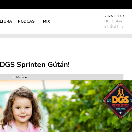
2026. 08. 07.
LTÚRA
PODCAST
MIX
HU: Ibolya
SK: Štefánia
 DGS Sprinten Gútán!
HIRDETÉS ▲