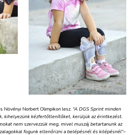
s Növényi Norbert Olimpikon lesz.
“A DGS Sprint minden
k, kihelyezünk kézfertőtlenítőket, kerüljük az érintkezést.
ramokat nem szervezzük meg, mivel muszáj betartanunk az
szalagokkal fogunk ellenőrizni a belépésnél és kilépésnél”
–