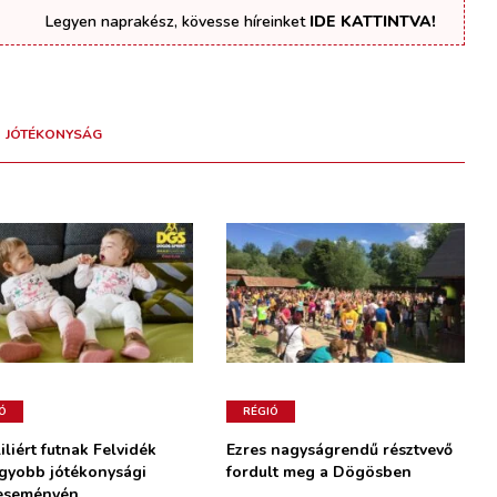
Legyen naprakész, kövesse híreinket
IDE KATTINTVA!
JÓTÉKONYSÁG
Ó
RÉGIÓ
iliért futnak Felvidék
Ezres nagyságrendű résztvevő
gyobb jótékonysági
fordult meg a Dögösben
eseményén