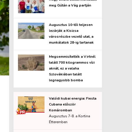
meg Gútán a Vág partján
Augusztus 10-től teljesen
lezárják a Kisizsa
városrészbe vezető utat, a
munkálatok 28-ig tartanak
Megsemmisítették a Virtnél
talált 700 kilogrammos vízi
aknát, ez a valaha
Szlovákiában talált
legnagyobb bomba
Valódi kubai energia: Fiesta
Cubana először
Komáromban
Augusztus 7-8. a Kortina
Étteremben