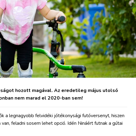
nságot hozott magával. Az eredetileg május utolsó
zonban nem marad el 2020-ban sem!
 a legnagyobb felvidéki jótékonysági futóversenyt, hiszen
, feladni sosem lehet opció. Idén Nináért futnak a gútai