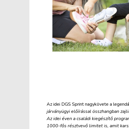
Az idei DGS Sprint nagykövete a legendá
járványügyi előírással összhangban zajli
Az idei éven a családi kiegészítő prog
1000-fős résztvevő limitet is, amit kar