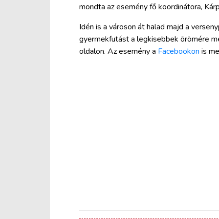
mondta az esemény fő koordinátora, Kárp
Idén is a városon át halad majd a versen
gyermekfutást a legkisebbek örömére meg
oldalon. Az esemény a
Facebookon
is me