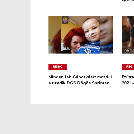
RÉGIÓ
RÉGI
Minden láb Gáborkáért mozdul
Ezútta
a tizedik DGS Dögös Sprinten
2021-