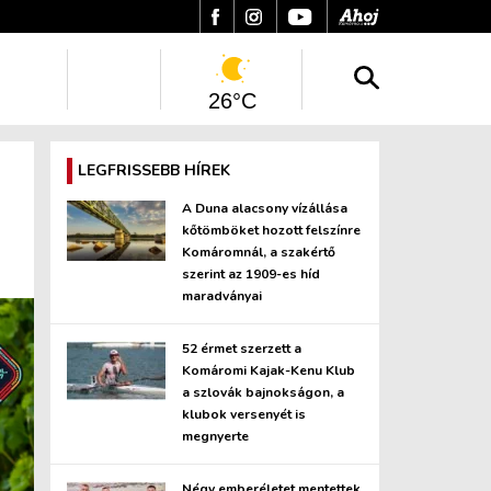
26°C
LEGFRISSEBB HÍREK
A Duna alacsony vízállása
kőtömböket hozott felszínre
Komáromnál, a szakértő
szerint az 1909-es híd
maradványai
52 érmet szerzett a
Komáromi Kajak-Kenu Klub
a szlovák bajnokságon, a
klubok versenyét is
megnyerte
Négy emberéletet mentettek