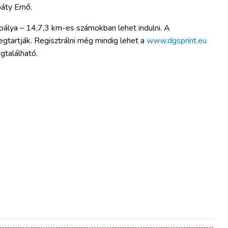
áty Ernő.
ypálya – 14,7,3 km-es számokban lehet indulni. A
tartják. Regisztrálni még mindig lehet a
www.dgsprint.eu
gtalálható.